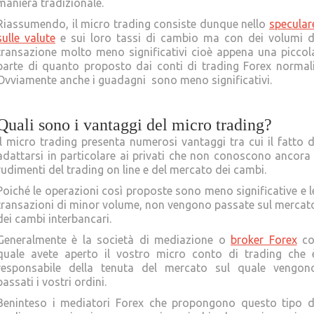
maniera tradizionale.
Riassumendo, il micro trading consiste dunque nello
specular
sulle valute
e sui loro tassi di cambio ma con dei volumi d
transazione molto meno significativi cioè appena una piccol
parte di quanto proposto dai conti di trading Forex normali
Ovviamente anche i guadagni sono meno significativi.
Quali sono i vantaggi del micro trading?
Il micro trading presenta numerosi vantaggi tra cui il fatto d
adattarsi in particolare ai privati che non conoscono ancora 
rudimenti del trading on line e del mercato dei cambi.
Poiché le operazioni così proposte sono meno significative e l
transazioni di minor volume, non vengono passate sul mercat
dei cambi interbancari.
Generalmente è la società di mediazione o
broker Forex
co
quale avete aperto il vostro micro conto di trading che 
responsabile della tenuta del mercato sul quale vengon
passati i vostri ordini.
Beninteso i mediatori Forex che propongono questo tipo d