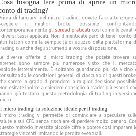
Cosa bisogna fare prima di aprire un micr
conto di trading?
Prima di lanciarvi nel micro trading, dovete fare attenzione 
scegliere il miglior broker possibile confrontand
contemporaneamente
gli spread praticati
così come le penali 
i diversi tassi applicati. Non dimenticate però di tener conto d
altri fattori come la semplicità di utilizzo della piattaforma d
trading o anche degli strumenti a vostra disposizione.
Le diverse offerte di micro trading che potete trovare s
internet sono sempre più numerose visto che il mercat
esplode letteralmente. È soltanto guardando più da vicino 
consultando le condizioni generali di ciascuno di questi broke
che sarete in grado di prendere la miglior decisione possibile
Non esitate inoltre a chiedere consiglio a trader più esperti ch
hanno già testato questa metodologia di trading in version
micro.
Il micro trading: la soluzione ideale per il trading
Il micro trading vi permette di cominciare a speculare sull
valute e sui CFD senza rischiare di perdere molto denaro. Co
questo metodo investite piccole cifre e potete così imparare l
strategie vincenti limitando le perdite eventuali.