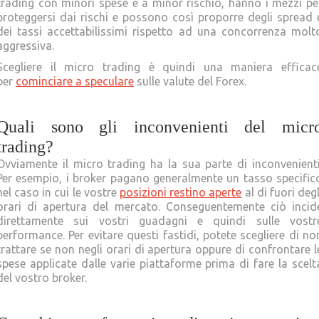
trading con minori spese e a minor rischio, hanno i mezzi pe
proteggersi dai rischi e possono così proporre degli spread 
dei tassi accettabilissimi rispetto ad una concorrenza molt
aggressiva.
Scegliere il micro trading è quindi una maniera efficac
per
cominciare a speculare
sulle valute del Forex.
Quali sono gli inconvenienti del micr
trading?
Ovviamente il micro trading ha la sua parte di inconvenienti
Per esempio, i broker pagano generalmente un tasso specific
nel caso in cui le vostre
posizioni restino aperte
al di fuori degl
orari di apertura del mercato. Conseguentemente ciò incid
direttamente sui vostri guadagni e quindi sulle vostr
performance. Per evitare questi fastidi, potete scegliere di no
trattare se non negli orari di apertura oppure di confrontare l
spese applicate dalle varie piattaforme prima di fare la scelt
del vostro broker.