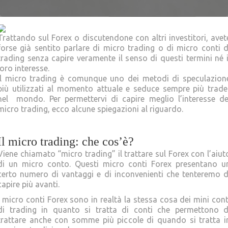
Trattando sul Forex o discutendone con altri investitori, avet
forse già sentito parlare di micro trading o di micro conti d
trading senza capire veramente il senso di questi termini né i
loro interesse.
Il micro trading è comunque uno dei metodi di speculazion
più utilizzati al momento attuale e seduce sempre più trade
nel mondo. Per permettervi di capire meglio l’interesse de
micro trading, ecco alcune spiegazioni al riguardo.
Il micro trading: che cos’è?
Viene chiamato “micro trading” il trattare sul Forex con l’aiut
di un micro conto. Questi micro conti Forex presentano u
certo numero di vantaggi e di inconvenienti che tenteremo d
capire più avanti.
I micro conti Forex sono in realtà la stessa cosa dei mini cont
di trading in quanto si tratta di conti che permettono d
trattare anche con somme più piccole di quando si tratta i