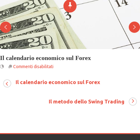
Il calendario economico sul Forex
su
Commenti disabilitati
Il
calendario
Il calendario economico sul Forex
economico
sul
Forex
Il metodo dello Swing Trading