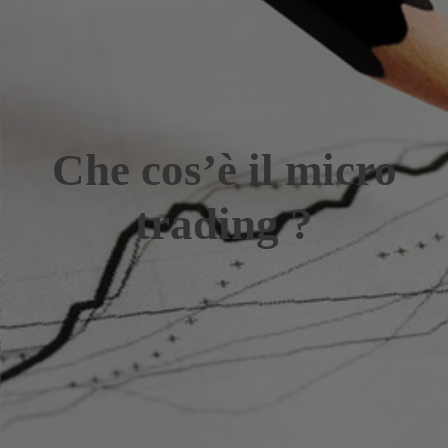
Che cos’è il micro
trading ?