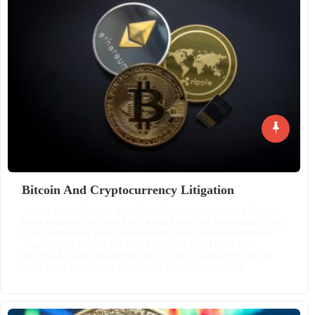
Bitcoin And Cryptocurrency Litigation
Image Source Bitcoin And Other Cryptocurrencies Are Gaining
More Attention As Days Pass. Aside From The Advantages That
Cryptocurrencies Have Like Anonymity And Easy International
Transactions, People Are Enticed By The Fact That It Can
Become A Good Investment. Apart From Trading Bitcoins For
Cash, You Can Also Use Bitcoins To Buy Gift Cards, […]