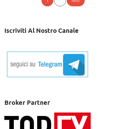
1
2
Next
Degli
Articoli
Iscriviti Al Nostro Canale
Broker Partner