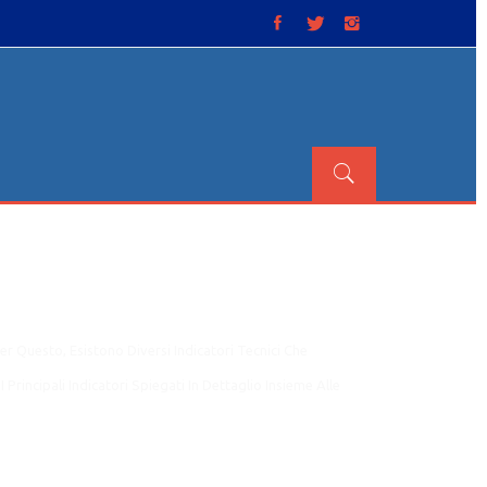
er Questo, Esistono Diversi Indicatori Tecnici Che
Principali Indicatori Spiegati In Dettaglio Insieme Alle