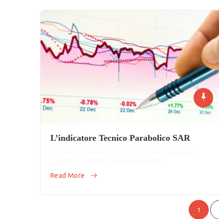
L’indicatore Tecnico Parabolico SAR
Tra I Numerosi Indicatori Tecnici Che Permettono Di
Trattare E Di Elaborare Delle Strategie Di
Read More
Paginazione
1