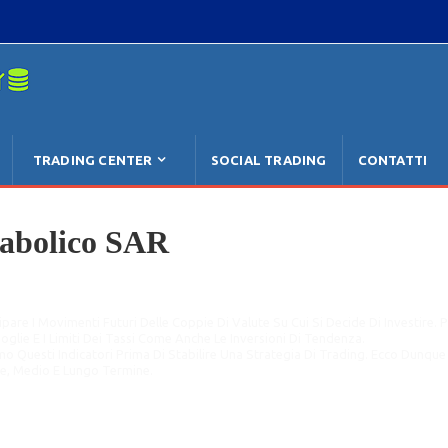
Se Non È
TRADING CENTER
SOCIAL TRADING
CONTATTI
rabolico SAR
are I Movimenti Futuri Delle Coppie Di Valute Su Cui Si Decide Di Investire. P
glie E I Limiti Dei Tassi Come Anche Le Inversioni Di Tendenza.
o Questi Indicatori Prima Di Stabilire Una Strategia Di Trading. Ecco Dunque I 
ve, Medio E Lungo Termine.