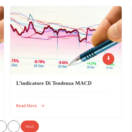
L’indicatore Di Tendenza MACD
Trattare Sul Forex Richiede Di Realizzare Delle Analisi
Tecniche In Maniera Efficace E Studiata
Read More
2
3
Next