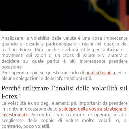
Analizzare la volatilità delle valute è una cosa importante
quando si desidera padroneggiare i rischi nel quadro del
trading Forex. Può anche rivelarsi utile per anticipare i
movimenti dei valori di un cross di valute e vi aiuterà a
decidere su quale parità è più interessante prendere
posizione.
Per saperne di più su questo metodo di
analisi tecnica
, ecco
alcune spiegazioni e delle informazioni utili.
Perché utilizzare l’analisi della volatilità sul
Forex?
La volatilità è uno degli elementi più importanti da prendere
in conto in occasione dello
sviluppo della vostra strategia di
investimento
. Secondo il vostro modo di operare, infatti,
sceglierete delle coppie di valute molto volatili o, al
contrario, poco volatili.