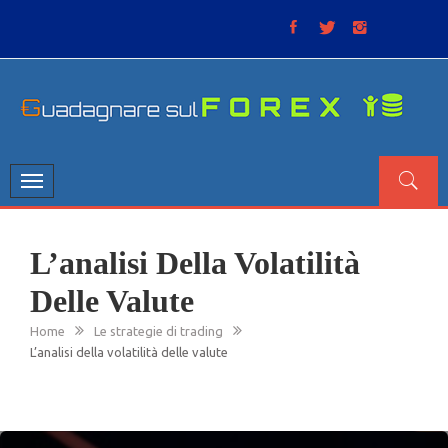
Skip
to
content
GUADAGNARE SUL FOREX
“Non litigate con il mercato, perché è come il tempo: anche
se non è sempre buono, ha sempre ragione”.
Toggle
navigation
L’analisi Della Volatilità
Delle Valute
Home
Le strategie di trading
L’analisi della volatilità delle valute