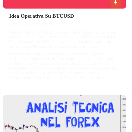
Idea Operativa Su BTCUSD
Ci Troviamo Su BTCUSD ,
Questa Valuta Sta Mostrando Recentemente Segnali Di Forza,
Questa Forza È Stata Confermata Anche Dall’incrocio Al Rialzo
Delle Medie Mobili Su Time Frame Settimanale Suggerendo Che
La Tendenza Ribassista Potrebbe Essere Terminata.
Mi Aspetterei Dunque, Il Formarsi Di Un Nuovo Segnale
Settimanale Rialziasta Non Troppo Intenso In Quanto Rimane
Comunque Un Mercato Con Ancora Una Struttura Di Fondo
Ribassista E Ricordiamoci Di Non Aver Ancora Oltrepassato La
Media Istituzionale A 200 Periodi, Per Questo Inseriro
Un’operazione Con Stop Loss E Take Profit Molto Corti.