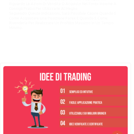
Riguardo Le Azioni Di Vendita O Acquisto Nel Forex Insieme A
Consigli Pratici Per Utilizzarle Al Meglio.
Seguendo Queste Indicazioni, Sarà Possibile Capire Quando E
Come Acquistare Una Posizione Forex E Quando E Come
Rivenderla Per Realizzare Un Profitto Massimo In Un Tempo
Minimo.