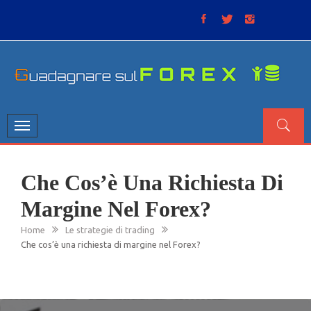
Skip
to
content
GUADAGNARE SUL FOREX
“Non litigate con il mercato, perché è come il tempo: anche
se non è sempre buono, ha sempre ragione”.
Toggle
navigation
Che Cos’è Una Richiesta Di
Margine Nel Forex?
Home
Le strategie di trading
Che cos’è una richiesta di margine nel Forex?