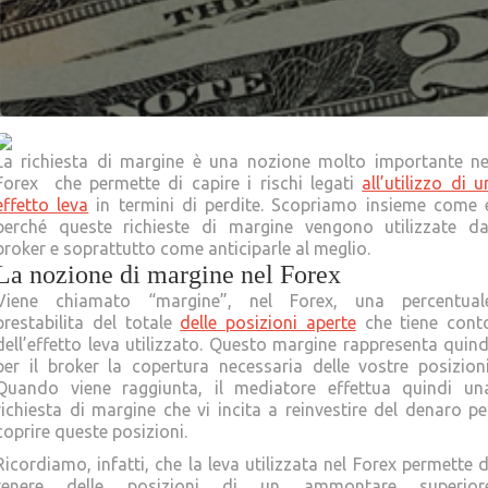
La richiesta di margine è una nozione molto importante ne
Forex che permette di capire i rischi legati
all’utilizzo di u
effetto leva
in termini di perdite. Scopriamo insieme come 
perché queste richieste di margine vengono utilizzate da
broker e soprattutto come anticiparle al meglio.
La nozione di margine nel Forex
Viene chiamato “margine”, nel Forex, una percentual
prestabilita del totale
delle posizioni aperte
che tiene cont
dell’effetto leva utilizzato. Questo margine rappresenta quind
per il broker la copertura necessaria delle vostre posizioni
Quando viene raggiunta, il mediatore effettua quindi un
richiesta di margine che vi incita a reinvestire del denaro pe
coprire queste posizioni.
Ricordiamo, infatti, che la leva utilizzata nel Forex permette d
tenere delle posizioni di un ammontare superior