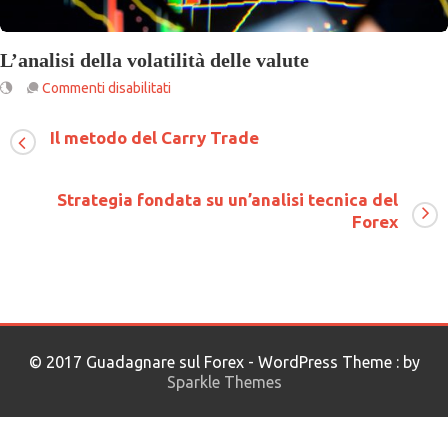
L’analisi della volatilità delle valute
su
Commenti disabilitati
L’analisi
della
Il metodo del Carry Trade
volatilità
delle
valute
Strategia fondata su un’analisi tecnica del
Forex
© 2017 Guadagnare sul Forex - WordPress Theme : by
Sparkle Themes