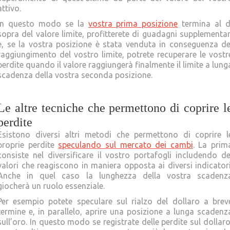
attivo.
In questo modo se la
vostra prima posizione
termina al d
sopra del valore limite, profitterete di guadagni supplementar
e, se la vostra posizione è stata venduta in conseguenza de
raggiungimento del vostro limite, potrete recuperare le vostr
perdite quando il valore raggiungerà finalmente il limite a lung
scadenza della vostra seconda posizione.
Le altre tecniche che permettono di coprire l
perdite
Esistono diversi altri metodi che permettono di coprire l
proprie perdite
speculando sul mercato dei cambi
. La prim
consiste nel diversificare il vostro portafogli includendo de
valori che reagiscono in maniera opposta ai diversi indicatori
Anche in quel caso la lunghezza della vostra scadenz
giocherà un ruolo essenziale.
Per esempio potete speculare sul rialzo del dollaro a brev
termine e, in parallelo, aprire una posizione a lunga scadenz
sull’oro. In questo modo se registrate delle perdite sul dollaro