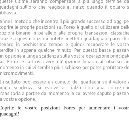
queste ultime saranno compensate a più lungo termine da
guadagni sull’oro che reagisce al rialzo quando il dollaro s
abbassa.
Infine il metodo che incontra il più grande successo ad oggi pe
coprire le proprie posizioni sul Forex è quello di utilizzare dell
opzioni binarie in parallelo alle proprie transazioni classiche
Grazie a queste opzioni potete in effetti guadagnare parecchi
denaro in pochissimo tempo e quindi recuperare le vostr
perdite in appena qualche minuto. Per questo basta piazzar
un’opzione a lunga scadenza sulla vostra operazione principal
sul Forex e sottoscrivere un’opzione binaria al ribasso ne
momento in cui vi sembra più rischioso per poter profittare de
micromovimenti.
Il risultato può essere un cumulo dei guadagni se il valore 
lunga scadenza si evolve al rialzo con una correzion
transitoria a partire dal momento in cui avrete saputo piazzar
la vostra opzione.
Coprite le vostre posizioni Forex per aumentare i vostr
guadagni!