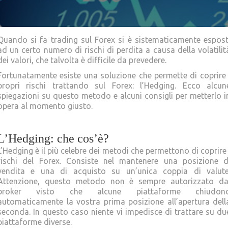
Quando si fa trading sul Forex si è sistematicamente espost
ad un certo numero di rischi di perdita a causa della volatilit
dei valori, che talvolta è difficile da prevedere.
Fortunatamente esiste una soluzione che permette di coprire 
propri rischi trattando sul Forex: l’Hedging. Ecco alcun
spiegazioni su questo metodo e alcuni consigli per metterlo i
opera al momento giusto.
L’Hedging: che cos’è?
L’Hedging è il più celebre dei metodi che permettono di coprire 
rischi del Forex. Consiste nel mantenere una posizione d
vendita e una di acquisto su un’unica coppia di valute
Attenzione, questo metodo non è sempre autorizzato da
broker visto che alcune piattaforme chiudon
automaticamente la vostra prima posizione all’apertura dell
seconda. In questo caso niente vi impedisce di trattare su du
piattaforme diverse.