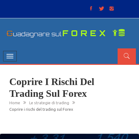
Skip
to
content
GUADAGNARE SUL FOREX
“Non litigate con il mercato, perché è come il tempo: anche
se non è sempre buono, ha sempre ragione”.
Toggle
navigation
Coprire I Rischi Del
Trading Sul Forex
Home
Le strategie di trading
Coprire i rischi del trading sul Forex