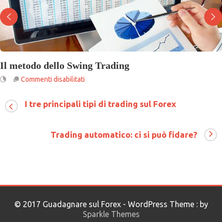
Il metodo dello Swing Trading
su
Commenti disabilitati
Il
metodo
I tre principali tipi di trading sul Forex
dello
Swing
Trading
Trading automatico: ci si può fidare?
© 2017 Guadagnare sul Forex - WordPress Theme : by
Sparkle Themes