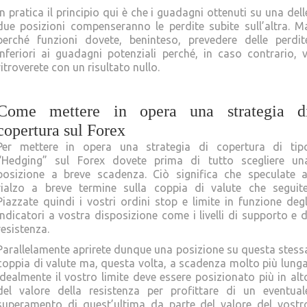
In pratica il principio qui è che i guadagni ottenuti su una dell
due posizioni compenseranno le perdite subite sull’altra. M
perché funzioni dovete, beninteso, prevedere delle perdit
inferiori ai guadagni potenziali perché, in caso contrario, v
ritroverete con un risultato nullo.
Come mettere in opera una strategia d
copertura sul Forex
Per mettere in opera una strategia di copertura di tip
“Hedging” sul Forex dovete prima di tutto scegliere un
posizione a breve scadenza. Ciò significa che speculate a
rialzo a breve termine sulla coppia di valute che seguite
Piazzate quindi i vostri ordini stop e limite in funzione degl
indicatori a vostra disposizione come i livelli di supporto e d
resistenza.
Parallelamente aprirete dunque una posizione su questa stess
coppia di valute ma, questa volta, a scadenza molto più lunga
Idealmente il vostro limite deve essere posizionato più in alt
del valore della resistenza per profittare di un eventual
superamento di quest’ultima da parte del valore del vostr