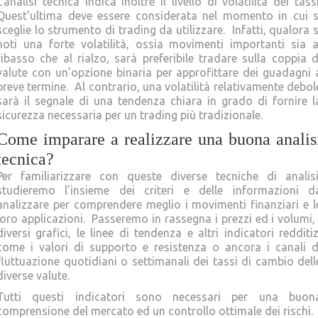
L’analisi tecnica indica inoltre il livello di volatilità dei tassi
Quest’ultima deve essere considerata nel momento in cui s
sceglie lo strumento di trading da utilizzare. Infatti, qualora s
noti una forte volatilità, ossia movimenti importanti sia a
ribasso che al rialzo, sarà preferibile tradare sulla coppia d
valute con un’opzione binaria per approfittare dei guadagni 
breve termine. Al contrario, una volatilità relativamente debol
sarà il segnale di una tendenza chiara in grado di fornire l
sicurezza necessaria per un trading più tradizionale.
Come imparare a realizzare una buona analis
tecnica?
Per familiarizzare con queste diverse tecniche di analisi
studieremo l’insieme dei criteri e delle informazioni d
analizzare per comprendere meglio i movimenti finanziari e l
loro applicazioni. Passeremo in rassegna i prezzi ed i volumi, 
diversi grafici, le linee di tendenza e altri indicatori redditiz
come i valori di supporto e resistenza o ancora i canali d
fluttuazione quotidiani o settimanali dei tassi di cambio dell
diverse valute.
Tutti questi indicatori sono necessari per una buon
comprensione del mercato ed un controllo ottimale dei rischi.