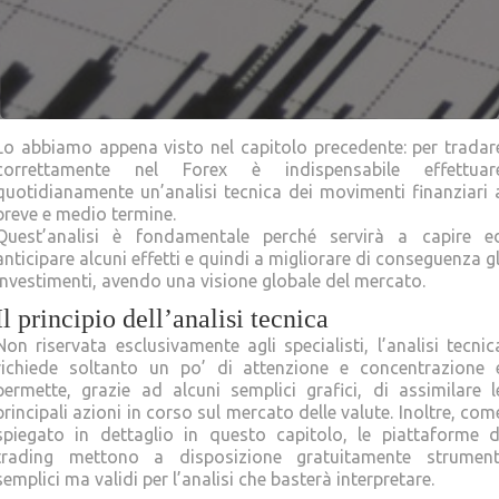
Lo abbiamo appena visto nel capitolo precedente: per tradar
correttamente nel Forex è indispensabile effettuar
quotidianamente un’analisi tecnica dei movimenti finanziari 
breve e medio termine.
Quest’analisi è fondamentale perché servirà a capire e
anticipare alcuni effetti e quindi a migliorare di conseguenza gl
investimenti, avendo una visione globale del mercato.
Il principio dell’analisi tecnica
Non riservata esclusivamente agli specialisti, l’analisi tecnic
richiede soltanto un po’ di attenzione e concentrazione 
permette, grazie ad alcuni semplici grafici, di assimilare l
principali azioni in corso sul mercato delle valute. Inoltre, com
spiegato in dettaglio in questo capitolo, le piattaforme d
trading mettono a disposizione gratuitamente strument
semplici ma validi per l’analisi che basterà interpretare.