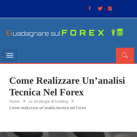
Skip
to
content
GUADAGNARE SUL FOREX
“Non litigate con il mercato, perché è come il tempo: anche
se non è sempre buono, ha sempre ragione”.
Toggle
navigation
Come Realizzare Un’analisi
Tecnica Nel Forex
Home
Le strategie di trading
Come realizzare un’analisi tecnica nel Forex