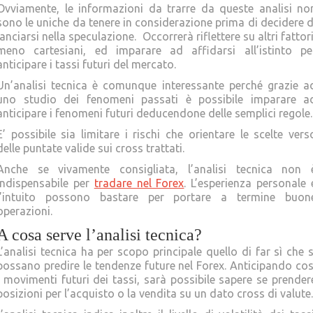
Ovviamente, le informazioni da trarre da queste analisi no
sono le uniche da tenere in considerazione prima di decidere d
lanciarsi nella speculazione. Occorrerà riflettere su altri fattori
meno cartesiani, ed imparare ad affidarsi all’istinto pe
anticipare i tassi futuri del mercato.
Un’analisi tecnica è comunque interessante perché grazie a
uno studio dei fenomeni passati è possibile imparare a
anticipare i fenomeni futuri deducendone delle semplici regole.
E’ possibile sia limitare i rischi che orientare le scelte vers
delle puntate valide sui cross trattati.
Anche se vivamente consigliata, l’analisi tecnica non 
indispensabile per
tradare nel Forex
. L’esperienza personale 
l’intuito possono bastare per portare a termine buon
operazioni.
A cosa serve l’analisi tecnica?
L’analisi tecnica ha per scopo principale quello di far sì che s
possano predire le tendenze future nel Forex. Anticipando cos
i movimenti futuri dei tassi, sarà possibile sapere se prender
posizioni per l’acquisto o la vendita su un dato cross di valute.