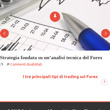
Strategia fondata su un’analisi tecnica del Forex
su
Commenti disabilitati
Strategia
fondata
I tre principali tipi di trading sul Forex
su
un’analisi
tecnica
del
Forex