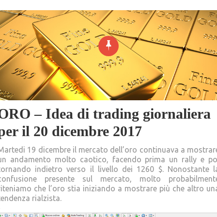
ORO – Idea di trading giornaliera
per il 20 dicembre 2017
Martedi 19 dicembre il mercato dell’oro continuava a mostrar
un andamento molto caotico, facendo prima un rally e po
tornando indietro verso il livello dei 1260 $. Nonostante l
confusione presente sul mercato, molto probabilment
riteniamo che l’oro stia iniziando a mostrare più che altro un
tendenza rialzista.