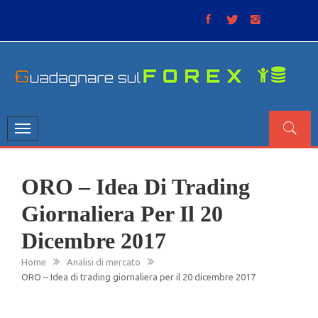
Skip
to
content
GUADAGNARE SUL FOREX
“Non litigate con il mercato, perché è come il tempo: anche
se non è sempre buono, ha sempre ragione”.
Toggle
navigation
ORO – Idea Di Trading
Giornaliera Per Il 20
Dicembre 2017
Home
Analisi di mercato
ORO – Idea di trading giornaliera per il 20 dicembre 2017