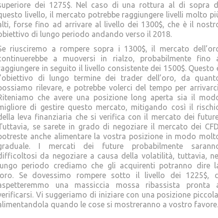
superiore dei 1275$. Nel caso di una rottura al di sopra d
questo livello, il mercato potrebbe raggiungere livelli molto pi
alti, forse fino ad arrivare al livello dei 1300$, che è il nostr
obiettivo di lungo periodo andando verso il 2018.
Se riusciremo a rompere sopra i 1300$, il mercato dell’or
continuerebbe a muoversi in rialzo, probabilmente fino 
raggiungere in seguito il livello consistente dei 1500$. Questo 
l’obiettivo di lungo termine dei trader dell’oro, da quant
possiamo rilevare, e potrebbe volerci del tempo per arrivarci
Riteniamo che avere una posizione long aperta sia il mod
migliore di gestire questo mercato, mitigando così il rischi
della leva finanziaria che si verifica con il mercato dei future
Tuttavia, se sarete in grado di negoziare il mercato dei CFD
potreste anche alimentare la vostra posizione in modo molt
graduale. I mercati dei future probabilmente sarann
difficoltosi da negoziare a causa della volatilità, tuttavia, ne
lungo periodo crediamo che gli acquirenti potranno dire l
loro. Se dovessimo rompere sotto il livello dei 1225$, c
aspetteremmo una massiccia mossa ribassista pronta 
verificarsi. Vi suggeriamo di iniziare con una posizione piccola
alimentandola quando le cose si mostreranno a vostro favore