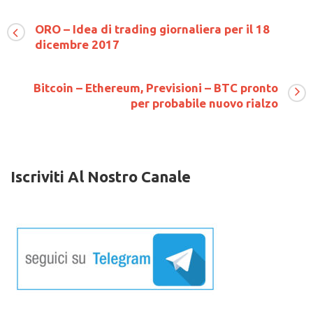
Il
mercato
ORO – Idea di trading giornaliera per il 18
dei
dicembre 2017
cambi
finalmente
sembra
muoversi.
Bitcoin – Ethereum, Previsioni – BTC pronto
L’analisi
per probabile nuovo rialzo
dei
mercati
della
settimana
Iscriviti Al Nostro Canale