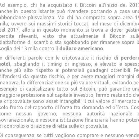
Ad esempio, chi ha acquistato il Bitcoin all’inizio del 201
anche in questo istante può rivendere portando a casa un
abbondante plusvalenza. Ma chi ha comprato sopra area 1
mila, ovvero sui massimi storici toccati nel mese di dicembr
del 2017, allora in questo momento si trova a dover gestir
perdite rilevanti, visto che attualmente il Bitcoin sull
piattaforme di scambio sta sgobbando per rimanere sopra l
soglia dei 13 mila contro il
dollaro americano
.
In differenti parole con le criptovalute il rischio di
perder
soldi
, sbagliando il timing di ingresso, è elevato e spess
anche più alto rispetto ai potenziali guadagni ottenibili. Pe
difendersi da questo rischio, e per avere maggiori margini d
manovra, la differenziazione su più valute virtuali, evitando pe
esempio di capitalizzare tutto sul Bitcoin, può garantire un
maggiore protezione sul capitale investito, fermo restando ch
le criptovalute sono asset intangibili il cui valore di mercato 
solo frutto del rapporto di forza tra domanda ed offerta. Cos
come nessun governo, nessuna autorità nazionale 
sovranazionale, e nessuna istituzione finanziaria hanno poter
di controllo o di azione diretta sulle criptovalute.
Di conseguenza se tutti vogliono comprare e nessuno vende