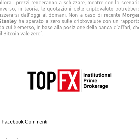
allora i prezzi tenderanno a schizzare, mentre con lo scenari
inverso, in teoria, le quotazioni delle criptovalute potrebber
azzerarsi dall’oggi al domani. Non a caso di recente
Morga
Stanley
ha sparato a zero sulle criptovalute con un rapport
da cui è emerso, in base alla posizione della banca d’affari, ch
‘il Bitcoin vale zero’.
Facebook Commenti