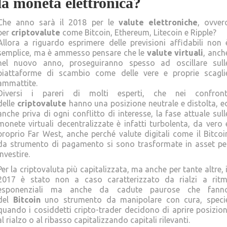
la moneta elettronica?
Che anno sarà il 2018 per le
valute elettroniche
, ovver
per
criptovalute
come Bitcoin, Ethereum, Litecoin e Ripple?
Allora a riguardo esprimere delle previsioni affidabili non 
semplice, ma è ammesso pensare che le
valute virtuali
, anch
nel nuovo anno, proseguiranno spesso ad oscillare sull
piattaforme di scambio come delle vere e proprie scagli
ammattite.
Diversi i pareri di molti esperti, che nei confront
delle
criptovalute
hanno una posizione neutrale e distolta, e
anche priva di ogni conflitto di interesse, la fase attuale sull
monete virtuali decentralizzate è infatti turbolenta, da vero 
proprio Far West, anche perché valute digitali come il Bitcoi
da strumento di pagamento si sono trasformate in asset pe
investire.
Per la criptovaluta più capitalizzata, ma anche per tante altre, i
2017 è stato non a caso caratterizzato da rialzi a ritm
esponenziali ma anche da cadute paurose che fann
del
Bitcoin
uno strumento da manipolare con cura, speci
quando i cosiddetti cripto-trader decidono di aprire posizion
al rialzo o al ribasso capitalizzando capitali rilevanti.