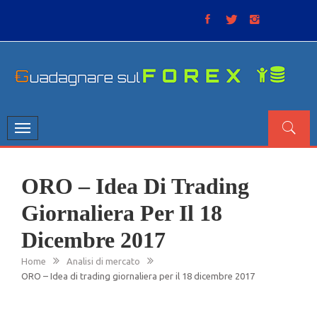
Skip
to
content
GUADAGNARE SUL FOREX
“Non litigate con il mercato, perché è come il tempo: anche
se non è sempre buono, ha sempre ragione”.
Toggle
navigation
ORO – Idea Di Trading
Giornaliera Per Il 18
Dicembre 2017
Home
Analisi di mercato
ORO – Idea di trading giornaliera per il 18 dicembre 2017