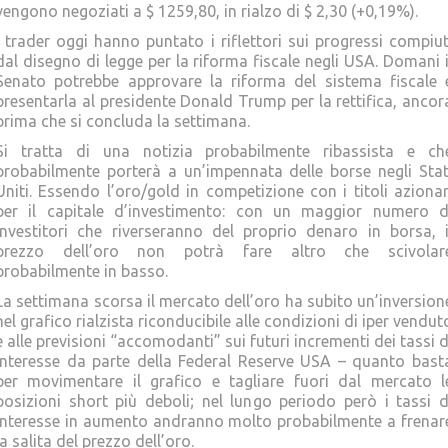
vengono negoziati a $ 1259,80, in rialzo di $ 2,30 (+0,19%).
I trader oggi hanno puntato i riflettori sui progressi compiut
dal disegno di legge per la riforma fiscale negli USA. Domani i
Senato potrebbe approvare la riforma del sistema fiscale 
presentarla al presidente Donald Trump per la rettifica, ancor
prima che si concluda la settimana.
Si tratta di una notizia probabilmente ribassista e ch
probabilmente porterà a un’impennata delle borse negli Stat
Uniti. Essendo l’oro/gold in competizione con i titoli azionar
per il capitale d’investimento: con un maggior numero d
investitori che riverseranno del proprio denaro in borsa, i
prezzo dell’oro non potrà fare altro che scivolar
probabilmente in basso.
La settimana scorsa il mercato dell’oro ha subito un’inversion
nel grafico rialzista riconducibile alle condizioni di iper vendut
e alle previsioni “accomodanti” sui futuri incrementi dei tassi d
interesse da parte della Federal Reserve USA – quanto bast
per movimentare il grafico e tagliare fuori dal mercato l
posizioni short più deboli; nel lungo periodo però i tassi d
interesse in aumento andranno molto probabilmente a frenar
la salita del prezzo dell’oro.