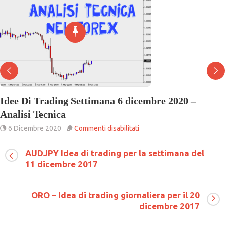
Idee Di Trading Settimana 6 dicembre 2020 –
Analisi Tecnica
su
6 Dicembre 2020
Commenti disabilitati
Idee
Di
AUDJPY Idea di trading per la settimana del
Trading
11 dicembre 2017
Settimana
6
dicembre
2020
ORO – Idea di trading giornaliera per il 20
–
dicembre 2017
Analisi
Tecnica