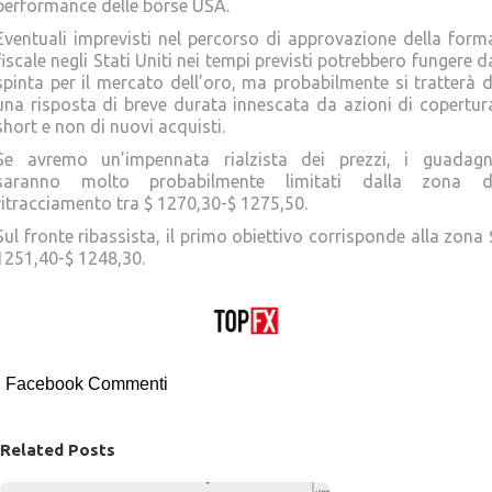
performance delle borse USA.
Eventuali imprevisti nel percorso di approvazione della form
fiscale negli Stati Uniti nei tempi previsti potrebbero fungere d
spinta per il mercato dell’oro, ma probabilmente si tratterà d
una risposta di breve durata innescata da azioni di copertur
short e non di nuovi acquisti.
Se avremo un’impennata rialzista dei prezzi, i guadagn
saranno molto probabilmente limitati dalla zona d
ritracciamento tra $ 1270,30-$ 1275,50.
Sul fronte ribassista, il primo obiettivo corrisponde alla zona 
1251,40-$ 1248,30.
Facebook Commenti
Related Posts