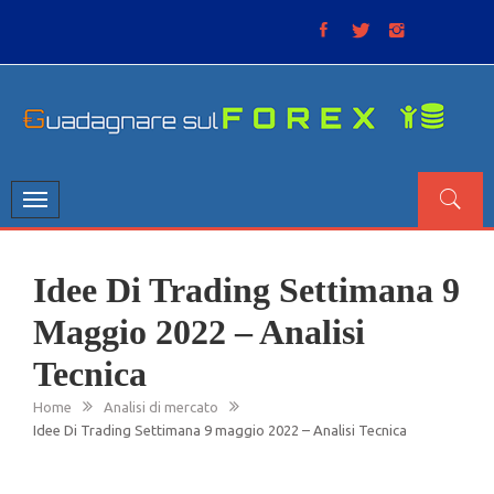
Skip
to
content
GUADAGNARE SUL FOREX
“Non litigate con il mercato, perché è come il tempo: anche
se non è sempre buono, ha sempre ragione”.
Toggle
navigation
Idee Di Trading Settimana 9
Maggio 2022 – Analisi
Tecnica
Home
Analisi di mercato
Idee Di Trading Settimana 9 maggio 2022 – Analisi Tecnica