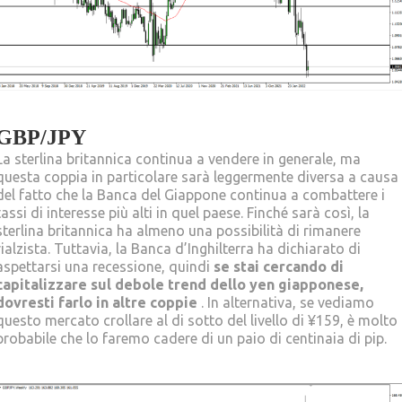
GBP/JPY
La sterlina britannica continua a vendere in generale, ma
questa coppia in particolare sarà leggermente diversa a causa
del fatto che la Banca del Giappone continua a combattere i
tassi di interesse più alti in quel paese. Finché sarà così, la
sterlina britannica ha almeno una possibilità di rimanere
rialzista. Tuttavia, la Banca d’Inghilterra ha dichiarato di
aspettarsi una recessione, quindi
se stai cercando di
capitalizzare sul debole trend dello yen giapponese,
dovresti farlo in altre coppie
. In alternativa, se vediamo
questo mercato crollare al di sotto del livello di ¥159, è molto
probabile che lo faremo cadere di un paio di centinaia di pip.