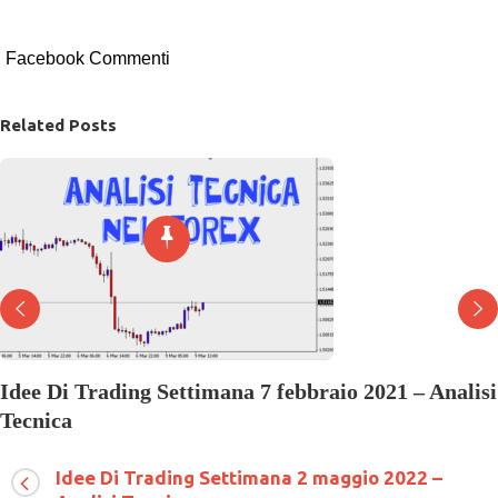
Facebook Commenti
Related Posts
Idee Di Trading Settimana 7 febbraio 2021 – Analisi
Tecnica
su
7 Febbraio 2021
Commenti disabilitati
Idee
Idee Di Trading Settimana 2 maggio 2022 –
Di