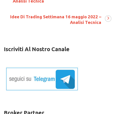
Analisi Tecnica
Trading
Settimana
7
Idee Di Trading Settimana 16 maggio 2022 –
febbraio
2021
Analisi Tecnica
–
Analisi
Tecnica
Iscriviti Al Nostro Canale
Broker Partner