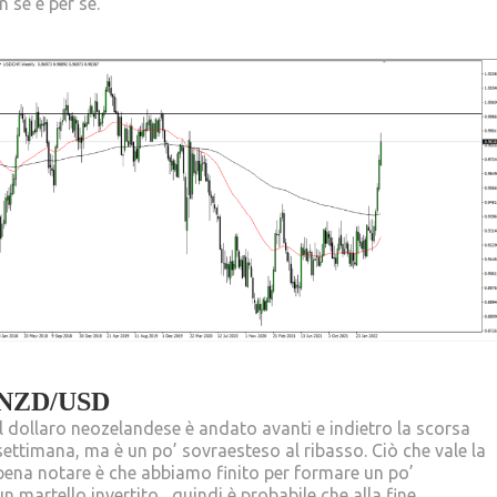
in sé e per sé.
NZD/USD
Il dollaro neozelandese è andato avanti e indietro la scorsa
settimana, ma è un po’ sovraesteso al ribasso. Ciò che vale la
pena notare è che abbiamo finito per formare un po’
un
martello
invertito , quindi è probabile che alla fine