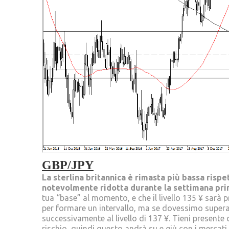
GBP/JPY
La sterlina britannica è rimasta più bassa rispe
notevolmente ridotta durante la settimana pri
tua “base” al momento, e che il livello 135 ¥ sarà p
per formare un intervallo, ma se dovessimo superare
successivamente al livello di 137 ¥. Tieni presente
rischio, quindi questo andrà su e giù con i merca