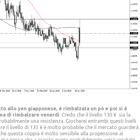
tto allo yen giapponese, è rimbalzata un pò e poi si è
ma di rimbalzare venerdì
. Credo che il livello 130 ¥ sia la
robabilmente una resistenza. Giocherei entrambi questi livelli
 il livello di 135 ¥ è molto probabile che il mercato guarderà
 che questa coppia è molto sensibile alla propensione al
ti, ma penso che a questo punto probabilmente verrà venduto