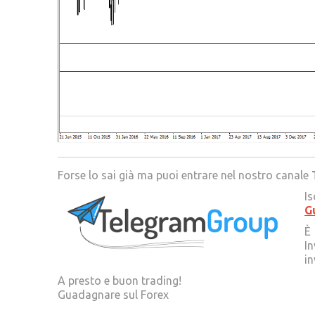
Forse lo sai già ma puoi entrare nel nostro canale
Is
G
È 
In
in
A presto e buon trading!
Guadagnare sul Forex