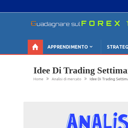
Skip
to
content
GUADAGNARE SUL FOREX
“Non litigate con il mercato, perché è come il te
se non è sempre buono, ha sempre ragione”.
APPRENDIMENTO
STRATEG
Idee Di Trading Settima
Home
Analisi di mercato
Idee Di Trading Settim