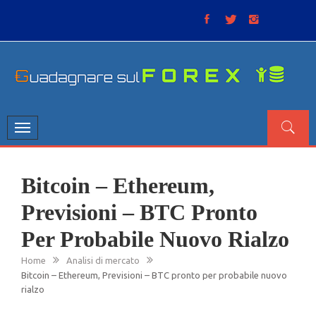
Skip
to
content
GUADAGNARE SUL FOREX
“Non litigate con il mercato, perché è come il tempo: anche
se non è sempre buono, ha sempre ragione”.
Toggle
navigation
Bitcoin – Ethereum,
Previsioni – BTC Pronto
Per Probabile Nuovo Rialzo
Home
Analisi di mercato
Bitcoin – Ethereum, Previsioni – BTC pronto per probabile nuovo
rialzo