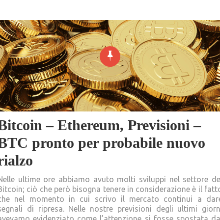
Bitcoin – Ethereum, Previsioni –
BTC pronto per probabile nuovo
rialzo
Nelle ultime ore abbiamo avuto molti sviluppi nel settore de
Bitcoin; ciò che però bisogna tenere in considerazione è il fatt
che nel momento in cui scrivo il mercato continui a dar
segnali di ripresa. Nelle nostre previsioni degli ultimi giorn
avevamo evidenziato come l’attenzione si fosse spostata da