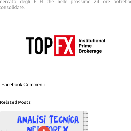
mercato degli ETH che nelle prossime 24 ore potrebb
consolidare.
Facebook Commenti
Related Posts