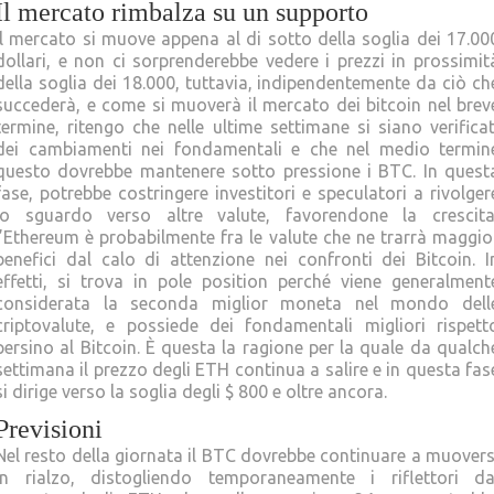
Il mercato rimbalza su un supporto
Il mercato si muove appena al di sotto della soglia dei 17.00
dollari, e non ci sorprenderebbe vedere i prezzi in prossimit
della soglia dei 18.000, tuttavia, indipendentemente da ciò ch
succederà, e come si muoverà il mercato dei bitcoin nel brev
termine, ritengo che nelle ultime settimane si siano verificat
dei cambiamenti nei fondamentali e che nel medio termin
questo dovrebbe mantenere sotto pressione i BTC. In quest
fase, potrebbe costringere investitori e speculatori a rivolger
lo sguardo verso altre valute, favorendone la crescita
l’Ethereum è probabilmente fra le valute che ne trarrà maggio
benefici dal calo di attenzione nei confronti dei Bitcoin. I
effetti, si trova in pole position perché viene generalment
considerata la seconda miglior moneta nel mondo dell
criptovalute, e possiede dei fondamentali migliori rispett
persino al Bitcoin. È questa la ragione per la quale da qualch
settimana il prezzo degli ETH continua a salire e in questa fas
si dirige verso la soglia degli $ 800 e oltre ancora.
Previsioni
Nel resto della giornata il BTC dovrebbe continuare a muovers
in rialzo, distogliendo temporaneamente i riflettori da