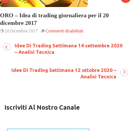
ORO – Idea di trading giornaliera per il 20
dicembre 2017
su
20 Dicembre 2017
Commenti disabilitati
ORO
–
Idee Di Trading Settimana 14 settembre 2020
Idea
– Analisi Tecnica
di
trading
giornaliera
per
Idee Di Trading Settimana 12 ottobre 2020 –
il
Analisi Tecnica
20
dicembre
2017
Iscriviti Al Nostro Canale