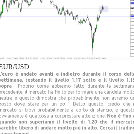
EUR/USD
L’euro è andato avanti e indietro durante il corso dell
settimana, testando il livello 1,17 sotto e il livello 1,1
sopra
. Proprio come abbiamo fatto durante la settiman
precedente, il mercato ha finito per formare una candela molt
neutra e questo dimostra che probabilmente non avremo u
posto dove stare per un po ‘. Detto questo, credo che i
mercato si trovi probabilmente a corto di slancio, e quest
ovviamente è qualcosa a cui prestare attenzione.
Non è fino 
quando non superiamo il livello di 1,20 che il mercat
sarebbe libero di andare molto più in alto. Cerca il tradin
range-bound.