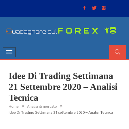
Skip
to
content
GUADAGNARE SUL FOREX
“Non litigate con il mercato, perché è come il tempo: anche
se non è sempre buono, ha sempre ragione”.
Toggle
navigation
Idee Di Trading Settimana
21 Settembre 2020 – Analisi
Tecnica
Home
Analisi di mercato
Idee Di Trading Settimana 21 settembre 2020 – Analisi Tecnica