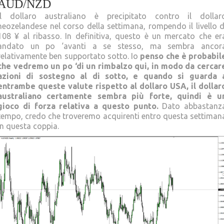
AUD/NZD
Il dollaro australiano è precipitato contro il dollar
neozelandese nel corso della settimana, rompendo il livello d
108 ¥ al ribasso. In definitiva, questo è un mercato che er
andato un po ‘avanti a se stesso, ma sembra ancor
relativamente ben supportato sotto. Io
penso che è probabil
che vedremo un po ‘di un rimbalzo qui, in modo da cercar
azioni di sostegno al di sotto, e quando si guarda 
entrambe queste valute rispetto al dollaro USA, il dollar
australiano certamente sembra più forte, quindi è u
gioco di forza relativa a questo punto.
Dato abbastanz
tempo, credo che troveremo acquirenti entro questa settiman
in questa coppia.