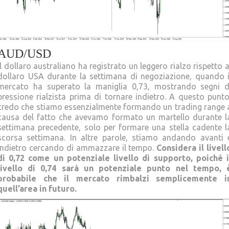
AUD/USD
Il dollaro australiano ha registrato un leggero rialzo rispetto a
dollaro USA durante la settimana di negoziazione, quando i
mercato ha superato la maniglia 0,73, mostrando segni d
pressione rialzista prima di tornare indietro. A questo punto
credo che stiamo essenzialmente formando un trading range 
causa del fatto che avevamo formato un martello durante l
settimana precedente, solo per formare una stella cadente l
scorsa settimana. In altre parole, stiamo andando avanti 
indietro cercando di ammazzare il tempo.
Considera il livell
di 0,72 come un potenziale livello di supporto, poiché i
livello di 0,74 sarà un potenziale punto nel tempo, 
probabile che il mercato rimbalzi semplicemente i
quell’area in futuro.