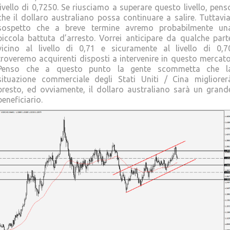
livello di 0,7250. Se riusciamo a superare questo livello, pens
che il dollaro australiano possa continuare a salire. Tuttavia
sospetto che a breve termine avremo probabilmente un
piccola battuta d’arresto. Vorrei anticipare da qualche part
vicino al livello di 0,71 e sicuramente al livello di 0,7
troveremo acquirenti disposti a intervenire in questo mercato
Penso che a questo punto la gente scommetta che l
situazione commerciale degli Stati Uniti / Cina migliorer
presto, ed ovviamente, il dollaro australiano sarà un grand
beneficiario.