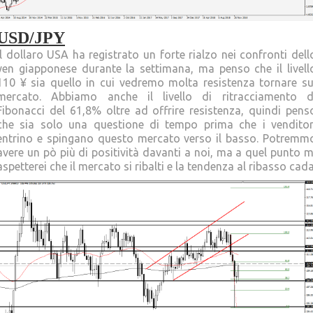
USD/JPY
Il dollaro USA ha registrato un forte rialzo nei confronti dell
yen giapponese durante la settimana, ma penso che il livell
110 ¥ sia quello in cui vedremo molta resistenza tornare su
mercato. Abbiamo anche il livello di ritracciamento d
Fibonacci del 61,8% oltre ad offrire resistenza, quindi pens
che sia solo una questione di tempo prima che i venditor
entrino e spingano questo mercato verso il basso. Potremm
avere un pò più di positività davanti a noi, ma a quel punto m
aspetterei che il mercato si ribalti e la tendenza al ribasso cada