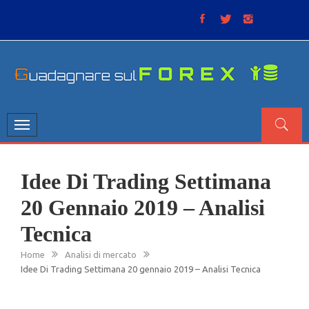
Skip
to
content
GUADAGNARE SUL FOREX
“Non litigate con il mercato, perché è come il tempo: anche
se non è sempre buono, ha sempre ragione”.
Toggle
navigation
Idee Di Trading Settimana
20 Gennaio 2019 – Analisi
Tecnica
Home
Analisi di mercato
Idee Di Trading Settimana 20 gennaio 2019 – Analisi Tecnica