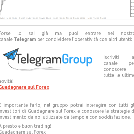
Forse lo sai già ma puoi entrare nel nostr
canale
Telegram
per condividere l’operatività con altri utenti:
Iscriviti a
canale pe
conoscere
tutte le ultim
novità!
Guadagnare sul Forex
È importante farlo, nel gruppo potrai interagire con tutti gl
Investitori di Guadagnare sul Forex e conoscere le strategie d
investimento da noi utilizzate da tempo e con soddisfazione.
A presto e buon trading!
Guadagnare sul Forex