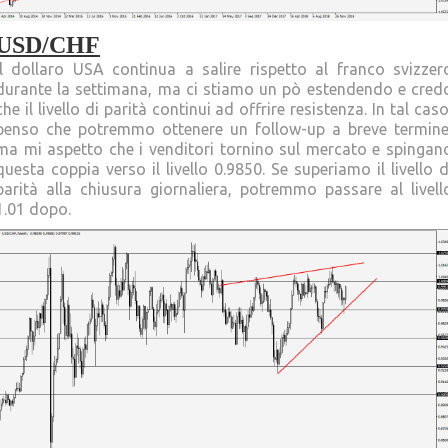
USD/CHF
Il dollaro USA continua a salire rispetto al franco svizzer
durante la settimana, ma ci stiamo un pò estendendo e cred
che il livello di parità continui ad offrire resistenza. In tal caso
penso che potremmo ottenere un follow-up a breve termine
ma mi aspetto che i venditori tornino sul mercato e spingan
questa coppia verso il livello 0.9850. Se superiamo il livello d
parità alla chiusura giornaliera, potremmo passare al livell
1.01 dopo.