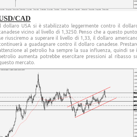
USD/CAD
Il dollaro USA si è stabilizzato leggermente contro il dollar
canadese vicino al livello di 1,3250. Penso che a questo punto
se riusciremo a superare il livello di 1,33, il dollaro american
continuerà a guadagnare contro il dollaro canadese. Prestar
attenzione al petrolio ha sempre la sua influenza, quindi se i
petrolio aumenta potrebbe esercitare pressioni al ribasso s
questo mercato.