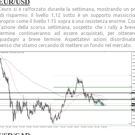
EUR/USD
L’euro si è rafforzato durante la settimana, mostrando un p
‘di risparmio. Il livello 1,12 sotto è un supporto massiccio
proprio come il livello 1.15 sopra è una resistenza enorme. Co
l’azione della scorsa settimana, sospetto che i rally a brev
termine continueranno ad essere acquistati, per ottener
guadagni a breve termine. Aspettatevi azioni disordinate
penso che stiamo cercando di mettere un fondo nel mercato.