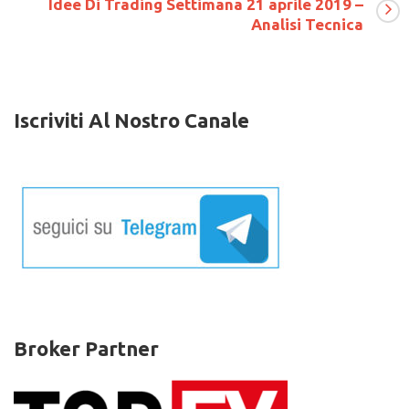
Idee Di Trading Settimana 21 aprile 2019 –
–
Analisi Tecnica
Analisi
Tecnica
Iscriviti Al Nostro Canale
Broker Partner