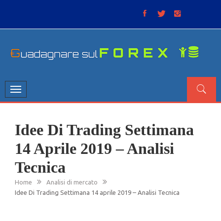
Skip
to
content
GUADAGNARE SUL FOREX
“Non litigate con il mercato, perché è come il tempo: anche
se non è sempre buono, ha sempre ragione”.
Toggle
navigation
Idee Di Trading Settimana
14 Aprile 2019 – Analisi
Tecnica
Home
Analisi di mercato
Idee Di Trading Settimana 14 aprile 2019 – Analisi Tecnica