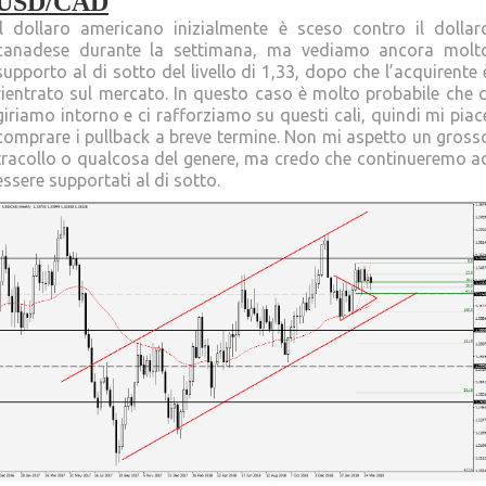
USD/CAD
Il dollaro americano inizialmente è sceso contro il dollar
canadese durante la settimana, ma vediamo ancora molt
supporto al di sotto del livello di 1,33, dopo che l’acquirente 
rientrato sul mercato. In questo caso è molto probabile che c
giriamo intorno e ci rafforziamo su questi cali, quindi mi piac
comprare i pullback a breve termine. Non mi aspetto un gross
tracollo o qualcosa del genere, ma credo che continueremo a
essere supportati al di sotto.