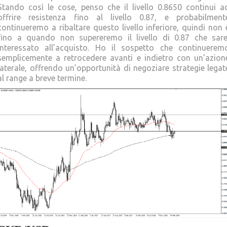
Stando così le cose, penso che il livello 0.8650 continui a
offrire resistenza fino al livello 0.87, e probabilment
continueremo a ribaltare questo livello inferiore, quindi non 
fino a quando non supereremo il livello di 0.87 che sare
interessato all’acquisto. Ho il sospetto che continuerem
semplicemente a retrocedere avanti e indietro con un’azion
laterale, offrendo un’opportunità di negoziare strategie legat
al range a breve termine.