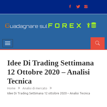
Skip
to
content
GUADAGNARE SUL FOREX
“Non litigate con il mercato, perché è come il tempo: anche
se non è sempre buono, ha sempre ragione”.
Toggle
navigation
Idee Di Trading Settimana
12 Ottobre 2020 – Analisi
Tecnica
Home
Analisi di mercato
Idee Di Trading Settimana 12 ottobre 2020 – Analisi Tecnica