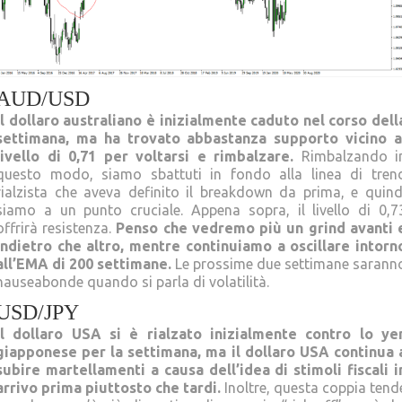
AUD/USD
Il dollaro australiano è inizialmente caduto nel corso dell
settimana, ma ha trovato abbastanza supporto vicino a
livello di 0,71 per voltarsi e rimbalzare.
Rimbalzando i
questo modo, siamo sbattuti in fondo alla linea di tren
rialzista che aveva definito il breakdown da prima, e quind
siamo a un punto cruciale. Appena sopra, il livello di 0,7
offrirà resistenza.
Penso che vedremo più un grind avanti 
indietro che altro, mentre continuiamo a oscillare intorn
all’EMA di 200 settimane.
Le prossime due settimane sarann
nauseabonde quando si parla di volatilità.
USD/JPY
Il dollaro USA si è rialzato inizialmente contro lo ye
giapponese per la settimana, ma il dollaro USA continua 
subire martellamenti a causa dell’idea di stimoli fiscali i
arrivo prima piuttosto che tardi.
Inoltre, questa coppia tend