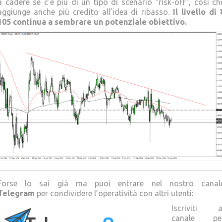
a cadere se c’è più di un tipo di scenario “risk-off”, così ch
aggiunge anche più credito all’idea di ribasso.
Il livello di 
105 continua a sembrare un potenziale obiettivo.
Forse lo sai già ma puoi entrare nel nostro canal
Telegram
per condividere l’operatività con altri utenti:
Iscriviti a
canale pe