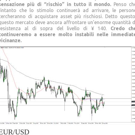
sensazione più di “rischio” in tutto il mondo.
Penso ch
fintanto che lo stimolo continuerà ad arrivare, le person
cercheranno di acquistare asset più rischiosi. Detto questo
questo mercato deve ancora affrontare un’enorme quantità d
resistenza al di sopra del livello di ¥ 140.
Credo ch
continueremo a essere molto instabili nelle immediat
vicinanze.
EUR/USD