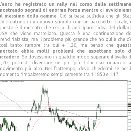
L’euro ha registrato un rally nel corso della settimana
mostrando segnali di enorme forza mentre ci avviciniam
al massimo della gamma.
Ciò si basa sull’idea che gli Stat
Uniti entrino in un nuovo stimolo o in un pacchetto fiscale, 
questo è il mercato che cerca di anticipare l’idea del dollar
USA che viene martellato. Questa è una continuazione de
trend rialzista, ma il problema più grande che ho qui è che c’
così tanto rumore tra qui e 1.20, ma penso che
quest
mercato abbia molti problemi che aspettano solo d
accadere.
Se dovessimo in qualche modo superare il livello d
1,20, potresti diventare un po ‘più fiducioso riguardo a
movimento più alto. Nel frattempo, devo chiedermi se per i
momento rimbalzeremo semplicemente tra 1.1850 e 1.17.