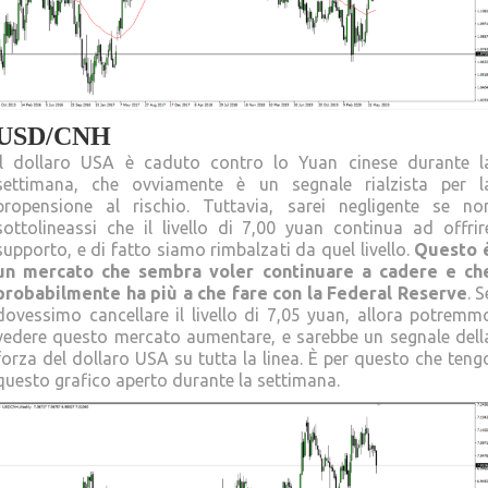
USD/CNH
Il dollaro USA è caduto contro lo Yuan cinese durante l
settimana, che ovviamente è un segnale rialzista per l
propensione al rischio. Tuttavia, sarei negligente se no
sottolineassi che il livello di 7,00 yuan continua ad offrir
supporto, e di fatto siamo rimbalzati da quel livello.
Questo 
un mercato che sembra voler continuare a cadere e ch
probabilmente ha più a che fare con la Federal Reserve
. S
dovessimo cancellare il livello di 7,05 yuan, allora potremm
vedere questo mercato aumentare, e sarebbe un segnale dell
forza del dollaro USA su tutta la linea. È per questo che teng
questo grafico aperto durante la settimana.