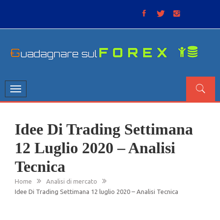
Skip
to
content
GUADAGNARE SUL FOREX
“Non litigate con il mercato, perché è come il tempo: anche
se non è sempre buono, ha sempre ragione”.
Toggle
navigation
Idee Di Trading Settimana
12 Luglio 2020 – Analisi
Tecnica
Home
Analisi di mercato
Idee Di Trading Settimana 12 luglio 2020 – Analisi Tecnica