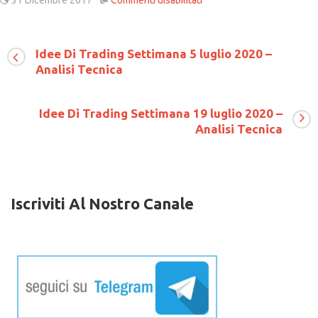
31 Dicembre 2017
Commenti disabilitati
Criptovalute
–
Cosa
accadrà
Idee Di Trading Settimana 5 luglio 2020 –
nel
Analisi Tecnica
2018
?
Idee Di Trading Settimana 19 luglio 2020 –
Analisi Tecnica
Iscriviti Al Nostro Canale