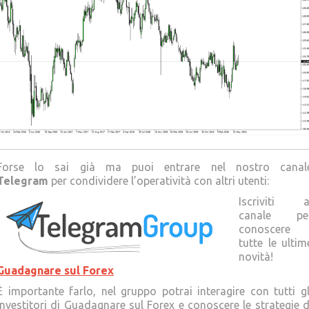
Forse lo sai già ma puoi entrare nel nostro canal
Telegram
per condividere l’operatività con altri utenti:
Iscriviti a
canale pe
conoscere
tutte le ultim
novità!
Guadagnare sul Forex
È importante farlo, nel gruppo potrai interagire con tutti gl
Investitori di Guadagnare sul Forex e conoscere le strategie d