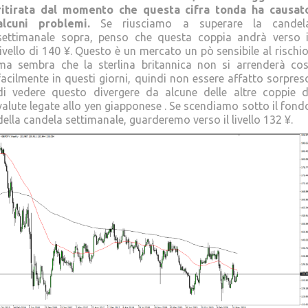
ritirata dal momento che questa cifra tonda ha causat
alcuni problemi.
Se riusciamo a superare la candel
settimanale sopra, penso che questa coppia andrà verso i
livello di 140 ¥. Questo è un mercato un pò sensibile al rischio
ma sembra che la sterlina britannica non si arrenderà cos
facilmente in questi giorni, quindi non essere affatto sorpres
di vedere questo divergere da alcune delle altre coppie d
valute legate allo yen giapponese . Se scendiamo sotto il fond
della candela settimanale, guarderemo verso il livello 132 ¥.