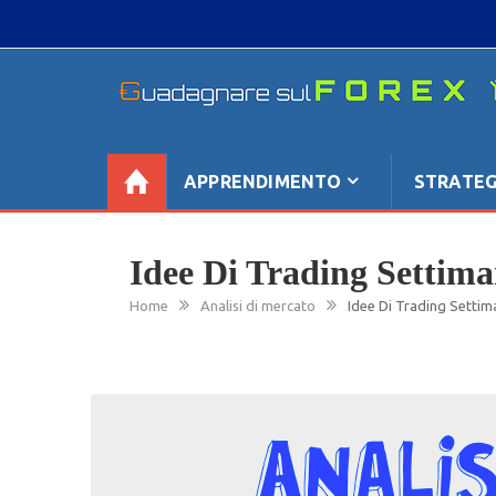
Skip
to
content
GUADAGNARE SUL FOREX
“Non litigate con il mercato, perché è come il te
se non è sempre buono, ha sempre ragione”.
APPRENDIMENTO
STRATEG
Idee Di Trading Settima
Home
Analisi di mercato
Idee Di Trading Settim