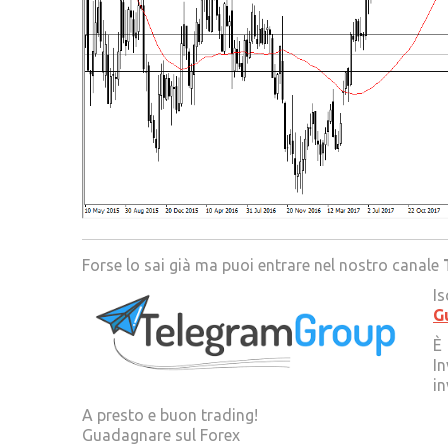
Forse lo sai già ma puoi entrare nel nostro canale
Is
G
È 
In
in
A presto e buon trading!
Guadagnare sul Forex