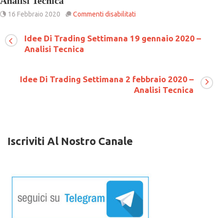
Analisi Tecnica
su
16 Febbraio 2020
Commenti disabilitati
Idee
Di
Idee Di Trading Settimana 19 gennaio 2020 –
Trading
Analisi Tecnica
Settimana
16
febbraio
2020
Idee Di Trading Settimana 2 febbraio 2020 –
–
Analisi Tecnica
Analisi
Tecnica
Iscriviti Al Nostro Canale