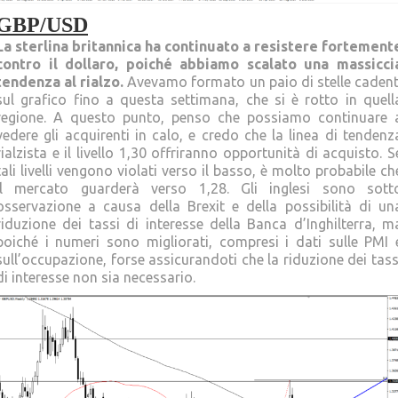
GBP/USD
La sterlina britannica ha continuato a resistere fortement
contro il dollaro, poiché abbiamo scalato una massicci
tendenza al rialzo.
Avevamo formato un paio di stelle cadent
sul grafico fino a questa settimana, che si è rotto in quell
regione. A questo punto, penso che possiamo continuare 
vedere gli acquirenti in calo, e credo che la linea di tendenz
rialzista e il livello 1,30 offriranno opportunità di acquisto. S
tali livelli vengono violati verso il basso, è molto probabile ch
il mercato guarderà verso 1,28. Gli inglesi sono sott
osservazione a causa della Brexit e della possibilità di un
riduzione dei tassi di interesse della Banca d’Inghilterra, m
poiché i numeri sono migliorati, compresi i dati sulle PMI 
sull’occupazione, forse assicurandoti che la riduzione dei tass
di interesse non sia necessario.