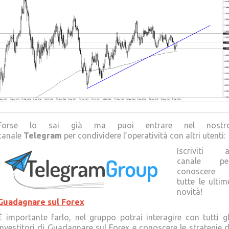
Forse lo sai già ma puoi entrare nel nostr
canale
Telegram
per condividere l’operatività con altri utenti:
Iscriviti a
canale pe
conoscere
tutte le ultim
novità!
Guadagnare sul Forex
È importante farlo, nel gruppo potrai interagire con tutti gl
Investitori di Guadagnare sul Forex e conoscere le strategie d