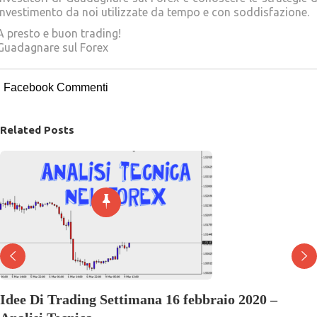
investimento da noi utilizzate da tempo e con soddisfazione.
A presto e buon trading!
Guadagnare sul Forex
Facebook Commenti
Related Posts
Idee Di Trading Settimana 16 febbraio 2020 –