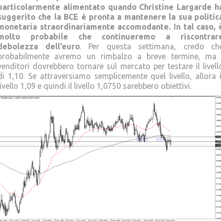
particolarmente alimentato quando Christine Largarde h
suggerito che la BCE è pronta a mantenere la sua politic
monetaria straordinariamente accomodante. In tal caso, 
molto probabile che continueremo a riscontrar
debolezza dell’euro
. Per questa settimana, credo ch
probabilmente avremo un rimbalzo a breve termine, ma 
venditori dovrebbero tornare sul mercato per testare il livell
di 1,10. Se attraversiamo semplicemente quel livello, allora i
livello 1,09 e quindi il livello 1,0750 sarebbero obiettivi.