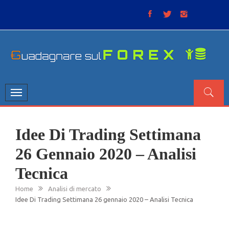
Skip
to
content
GUADAGNARE SUL FOREX
“Non litigate con il mercato, perché è come il tempo: anche
se non è sempre buono, ha sempre ragione”.
Toggle
navigation
Idee Di Trading Settimana
26 Gennaio 2020 – Analisi
Tecnica
Home
Analisi di mercato
Idee Di Trading Settimana 26 gennaio 2020 – Analisi Tecnica