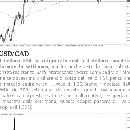
USD/CAD
Il dollaro USA ha recuperato contro il dollaro canades
durante la settimana
, ma ha anche visto la linea rialzist
offrire resistenza. Sarà interessante vedere come andrà a finire
ma se dovessimo crollare al di sotto del livello 1.31, penso ch
il mercato andrà verso il livello di 1,30. Siamo rimbalzati dall
EMA di 200 settimane di recente, quindi ovviamente 
qualcosa a cui prestare attenzione. In alternativa, se superiam
i massimi della settimana, questa coppia passerà al livell
sopra di 1,3250.