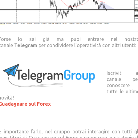
Forse lo sai già ma puoi entrare nel nostr
canale
Telegram
per condividere l’operatività con altri utenti:
Iscriviti a
canale pe
conoscere
tutte le ultim
novità!
Guadagnare sul Forex
È importante farlo, nel gruppo potrai interagire con tutti gl
Investitori di Guadagnare sul Forex e conoscere le strategie d