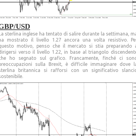
GBP/USD
La sterlina inglese ha tentato di salire durante la settimana, m
ha mostrato il livello 1.27 ancora una volta resistivo. Pe
questo motivo, penso che il mercato si stia preparando 
dirigersi verso il livello 1.22, in base al triangolo discendent
che ho segnato sul grafico. Francamente, finché ci son
preoccupazioni sulla Brexit, è difficile immaginare dove l
sterlina britannica si rafforsi con un significativo slanci
sostenibile.