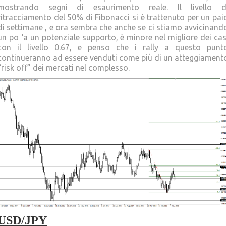
mostrando segni di esaurimento reale. Il livello d
ritracciamento del 50% di Fibonacci si è trattenuto per un pai
di settimane , e ora sembra che anche se ci stiamo avvicinand
un po ‘a un potenziale supporto, è minore nel migliore dei cas
con il livello 0.67, e penso che i rally a questo punt
continueranno ad essere venduti come più di un atteggiament
“risk off” dei mercati nel complesso.
USD/JPY