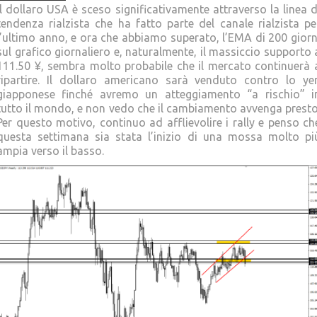
Il dollaro USA è sceso significativamente attraverso la linea d
tendenza rialzista che ha fatto parte del canale rialzista pe
l’ultimo anno, e ora che abbiamo superato, l’EMA di 200 giorn
sul grafico giornaliero e, naturalmente, il massiccio supporto 
111.50 ¥, sembra molto probabile che il mercato continuerà 
ripartire. Il dollaro americano sarà venduto contro lo ye
giapponese finché avremo un atteggiamento “a rischio” i
tutto il mondo, e non vedo che il cambiamento avvenga presto
Per questo motivo, continuo ad afflievolire i rally e penso ch
questa settimana sia stata l’inizio di una mossa molto pi
ampia verso il basso.