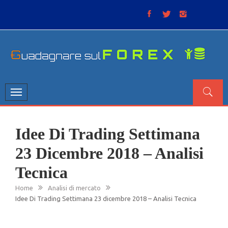
Skip
to
content
GUADAGNARE SUL FOREX
“Non litigate con il mercato, perché è come il tempo: anche
se non è sempre buono, ha sempre ragione”.
Toggle
navigation
Idee Di Trading Settimana
23 Dicembre 2018 – Analisi
Tecnica
Home
Analisi di mercato
Idee Di Trading Settimana 23 dicembre 2018 – Analisi Tecnica