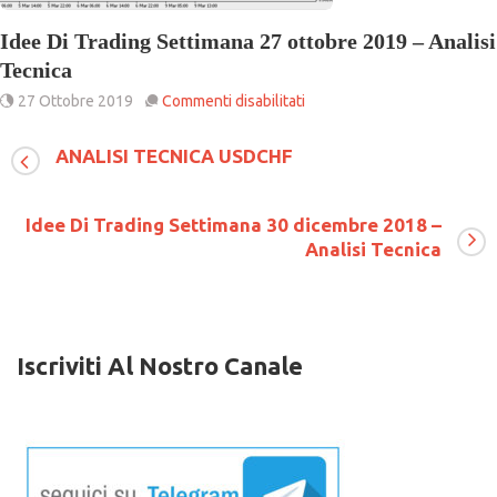
Idee Di Trading Settimana 27 ottobre 2019 – Analisi
Tecnica
su
27 Ottobre 2019
Commenti disabilitati
Idee
Di
ANALISI TECNICA USDCHF
Trading
Settimana
27
ottobre
Idee Di Trading Settimana 30 dicembre 2018 –
2019
Analisi Tecnica
–
Analisi
Tecnica
Iscriviti Al Nostro Canale