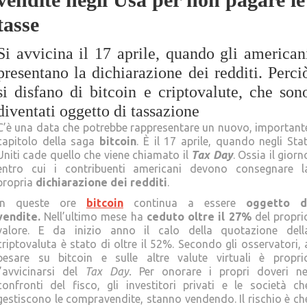
tasse
Si avvicina il 17 aprile, quando gli american
presentano la dichiarazione dei redditi. Perci
si disfano di bitcoin e criptovalute, che son
diventati oggetto di tassazione
C’è una data che potrebbe rappresentare un nuovo, important
capitolo della saga
bitcoin
. È il 17 aprile, quando negli Stat
Uniti cade quello che viene chiamato il
Tax Day
. Ossia il giorn
entro cui i contribuenti americani devono consegnare l
propria
dichiarazione dei redditi
.
In queste ore
bitcoin
continua a essere
oggetto d
vendite.
Nell’ultimo mese ha
ceduto oltre il 27%
del propri
valore. E da inizio anno il calo della quotazione dell
criptovaluta è stato di oltre il 52%. Secondo gli osservatori, 
pesare su bitcoin e sulle altre valute virtuali è propri
l’avvicinarsi del
Tax Day.
Per onorare i propri doveri ne
confronti del fisco, gli investitori privati e le società ch
gestiscono le compravendite, stanno vendendo. Il rischio è ch