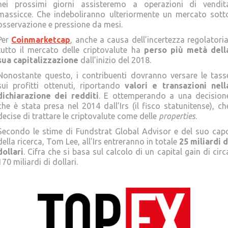
nei prossimi giorni assisteremo a operazioni di vendit
massicce. Che indeboliranno ulteriormente un mercato sott
osservazione e pressione da mesi.
Per
Coinmarketcap
, anche a causa dell’incertezza regolatoria
tutto il mercato delle criptovalute ha
perso più metà dell
sua capitalizzazione
dall’inizio del 2018.
Nonostante questo, i contribuenti dovranno versare le tass
sui profitti ottenuti, riportando
valori e transazioni nell
dichiarazione dei redditi
. E ottemperando a una decision
che è stata presa nel 2014 dall’Irs (il fisco statunitense), ch
decise di trattare le criptovalute come delle
properties
.
Secondo le stime di Fundstrat Global Advisor e del suo cap
della ricerca, Tom Lee, all’Irs entreranno in totale
25 miliardi d
dollari
. Cifra che si basa sul calcolo di un capital gain di circ
170 miliardi di dollari.