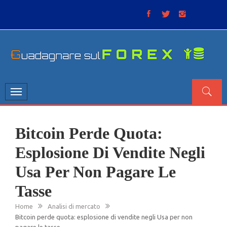
Skip
to
content
GUADAGNARE SUL FOREX
“Non litigate con il mercato, perché è come il tempo: anche
se non è sempre buono, ha sempre ragione”.
Toggle
navigation
Bitcoin Perde Quota:
Esplosione Di Vendite Negli
Usa Per Non Pagare Le
Tasse
Home
Analisi di mercato
Bitcoin perde quota: esplosione di vendite negli Usa per non
pagare le tasse