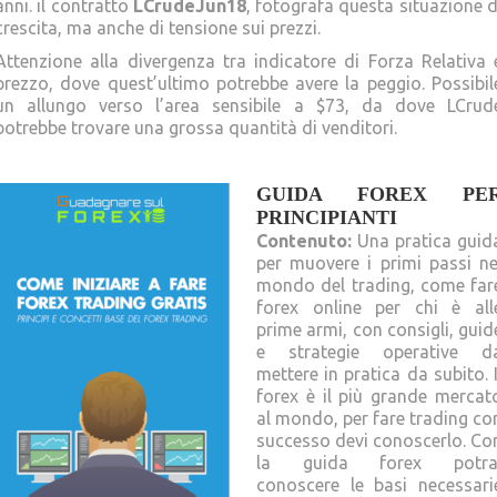
anni. il contratto
LCrudeJun18
, fotografa questa situazione d
crescita, ma anche di tensione sui prezzi.
Attenzione alla divergenza tra indicatore di Forza Relativa 
prezzo, dove quest’ultimo potrebbe avere la peggio. Possibil
un allungo verso l’area sensibile a $73, da dove LCrud
potrebbe trovare una grossa quantità di venditori.
GUIDA FOREX PE
PRINCIPIANTI
Contenuto:
Una pratica guid
per muovere i primi passi ne
mondo del trading, come far
forex online per chi è all
prime armi, con consigli, guid
e strategie operative d
mettere in pratica da subito. I
forex è il più grande mercat
al mondo, per fare trading co
successo devi conoscerlo. Co
la guida forex potra
conoscere le basi necessari