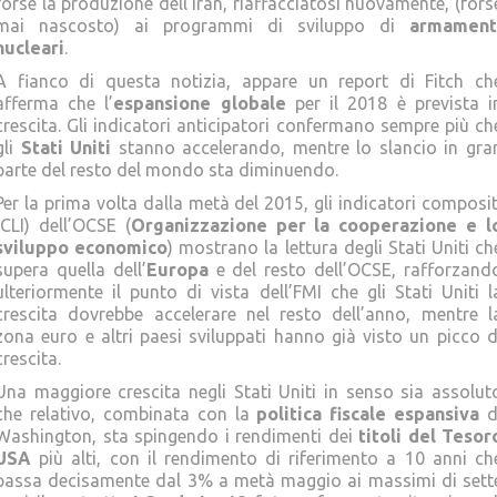
forse la produzione dell’Iran, riaffacciatosi nuovamente, (fors
mai nascosto) ai programmi di sviluppo di
armament
nucleari
.
A fianco di questa notizia, appare un report di Fitch ch
afferma che l’
espansione globale
per il 2018 è prevista i
crescita. Gli indicatori anticipatori confermano sempre più ch
gli
Stati Uniti
stanno accelerando, mentre lo slancio in gra
parte del resto del mondo sta diminuendo.
Per la prima volta dalla metà del 2015, gli indicatori composit
(CLI) dell’OCSE (
Organizzazione per la cooperazione e l
sviluppo economico
) mostrano la lettura degli Stati Uniti ch
supera quella dell’
Europa
e del resto dell’OCSE, rafforzand
ulteriormente il punto di vista dell’FMI che gli Stati Uniti l
crescita dovrebbe accelerare nel resto dell’anno, mentre l
zona euro e altri paesi sviluppati hanno già visto un picco d
crescita.
Una maggiore crescita negli Stati Uniti in senso sia assolut
che relativo, combinata con la
politica fiscale espansiva
d
Washington, sta spingendo i rendimenti dei
titoli del Tesor
USA
più alti, con il rendimento di riferimento a 10 anni ch
passa decisamente dal 3% a metà maggio ai massimi di sett