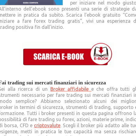
per iniziare nel modo giusto
All’interno dell’ebook sono presenti una serie di strategie d
mettere in pratica da subito. Scarica l’ebook gratuito “Com
iniziare a fare forex trading gratis”, vivi una esperienza d
trading positiva fin dall’inizio.
Fai trading sui mercati finanziari in sicurezza
Sei alla ricerca di un
Broker affidabile
e che offra tutti gl
strumenti necessario per fare trading sui mercati finanziari i
modo semplice? Abbiamo selezionato alcuni dei miglior
broker in termini di sicurezza, strumenti di trading, supporto 
formazione. Tutti i broker presenti in questa pagina offrono l
possibilità di fare trading su forex, azioni, materie prime, indic
di borsa, CFD e
criptovalute
. Scegli il broker più adatto alle tu
esigenze, metti in pratica le tue capacità ma senza rischiar