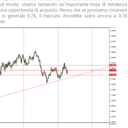
n tal modo, stiamo testando un’importante linea di tendenza
buona opportunità di acquisto. Penso che se possiamo rimanere
, in generale 0,76, il mercato dovrebbe salire ancora a 0,78
te.