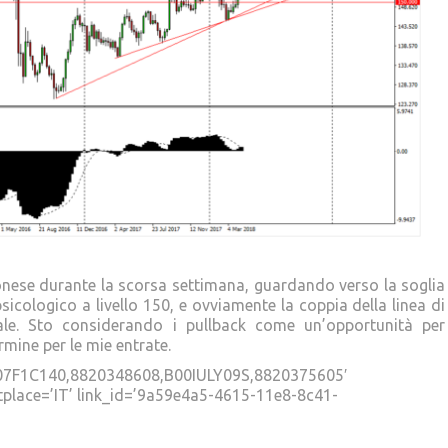
ponese durante la scorsa settimana, guardando verso la soglia
psicologico a livello 150, e ovviamente la coppia della linea di
ale. Sto considerando i pullback come un’opportunità per
ermine per le mie entrate.
07F1C140,8820348608,B00IULY09S,8820375605′
tplace=’IT’ link_id=’9a59e4a5-4615-11e8-8c41-