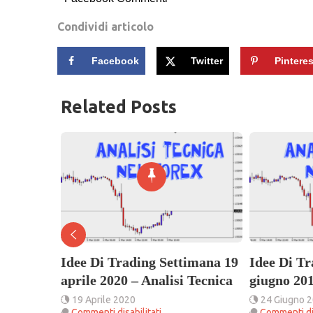
Condividi articolo
Facebook
Twitter
Pinteres
Related Posts
imana 31
Idee Di Trading Settimana 19
Idee Di T
i Tecnica
aprile 2020 – Analisi Tecnica
giugno 201
19 Aprile 2020
24 Giugno 
su
Commenti disabilitati
Commenti dis