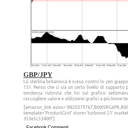
GBP/JPY
La sterlina britannica è scesa contro lo yen giap
151. Penso che ci sia un certo livello di supporto 
tendenza rialzista che ho sul grafico settiman
raccogliere valore e utilizzerei grafici a più breve t
[amazon_link asins=’8820379767,B00ISRG6PK,B0
template=’ProductGrid’ store=’turbovnt-21′ marke
353e5c5340ff’]
Facebook Commenti