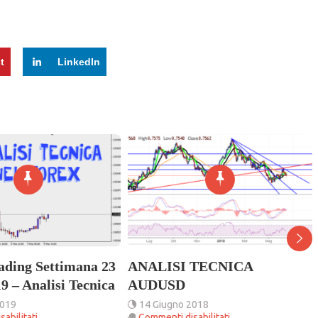
t
LinkedIn
rading Settimana 23
ANALISI TECNICA
9 – Analisi Tecnica
AUDUSD
2019
14 Giugno 2018
su
su
abilitati
Commenti disabilitati