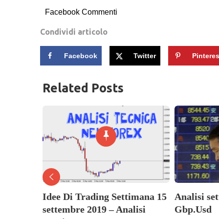
Facebook Commenti
Condividi articolo
Facebook
Twitter
Pinteres
Related Posts
imana 26
Idee Di Trading Settimana 15
Analisi se
i
settembre 2019 – Analisi
Gbp.Usd