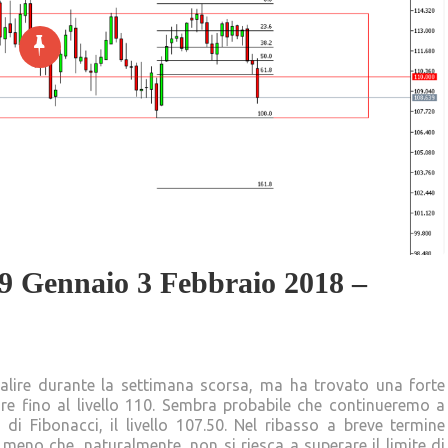
29 Gennaio 3 Febbraio 2018 –
salire durante la settimana scorsa, ma ha trovato una forte
lare fino al livello 110. Sembra probabile che continueremo a
 di Fibonacci, il livello 107.50. Nel ribasso a breve termine
meno che, naturalmente, non si riesca a superare il limite di