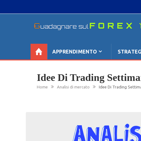
Skip
to
content
GUADAGNARE SUL FOREX
“Non litigate con il mercato, perché è come il te
se non è sempre buono, ha sempre ragione”.
APPRENDIMENTO
STRATEG
Idee Di Trading Settima
Home
Analisi di mercato
Idee Di Trading Settim