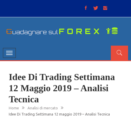
Skip
to
content
GUADAGNARE SUL FOREX
“Non litigate con il mercato, perché è come il tempo: anche
se non è sempre buono, ha sempre ragione”.
Toggle
navigation
Idee Di Trading Settimana
12 Maggio 2019 – Analisi
Tecnica
Home
Analisi di mercato
Idee Di Trading Settimana 12 maggio 2019 – Analisi Tecnica