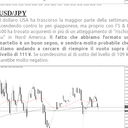
USD/JPY
Il dollaro USA ha trascorso la maggior parte della settiman
scendendo contro lo yen giapponese, ma proprio con l’S & 
500 ha trovato acquirenti in più di un atteggiamento di “rischi
su” in Nord America.
Il fatto che abbiamo formato u
martello è un buon segno, e sembra molto probabile ch
stiamo andando a cercare di riempire il vuoto sopra i
livello di 111 ¥.
Se scendessimo al di sotto del livello di 109 ¥
sarebbe molto negativo.