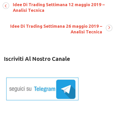
Di
Idee Di Trading Settimana 12 maggio 2019 –
Trading
Analisi Tecnica
Settimana
02
settembre
2018
Idee Di Trading Settimana 26 maggio 2019 –
–
Analisi Tecnica
Analisi
Tecnica
Iscriviti Al Nostro Canale