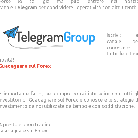
Forse lo sai già ma puoi entrare nel nostr
canale
Telegram
per condividere l’operatività con altri utenti:
Iscriviti a
canale pe
conoscere
tutte le ultim
novità!
Guadagnare sul Forex
È importante farlo, nel gruppo potrai interagire con tutti gl
Investitori di Guadagnare sul Forex e conoscere le strategie d
investimento da noi utilizzate da tempo e con soddisfazione.
A presto e buon trading!
Guadagnare sul Forex