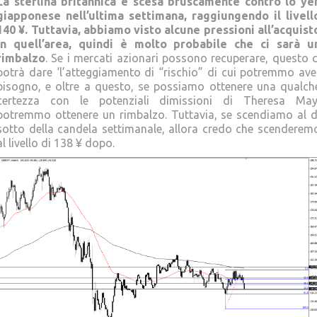
La sterlina britannica è scesa bruscamente contro lo ye
giapponese nell’ultima settimana, raggiungendo il livell
140 ¥. Tuttavia, abbiamo visto alcune pressioni all’acquist
in quell’area, quindi è molto probabile che ci sarà u
rimbalzo
. Se i mercati azionari possono recuperare, questo c
potrà dare ‘l’atteggiamento di “rischio” di cui potremmo ave
bisogno, e oltre a questo, se possiamo ottenere una qualch
certezza con le potenziali dimissioni di Theresa May
potremmo ottenere un rimbalzo. Tuttavia, se scendiamo al d
sotto della candela settimanale, allora credo che scenderem
al livello di 138 ¥ dopo.