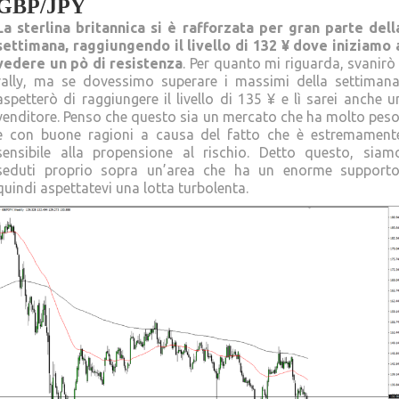
GBP/JPY
La sterlina britannica si è rafforzata per gran parte dell
settimana, raggiungendo il livello di 132 ¥ dove iniziamo 
vedere un pò di resistenza
. Per quanto mi riguarda, svanirò 
rally, ma se dovessimo superare i massimi della settimana
aspetterò di raggiungere il livello di 135 ¥ e lì sarei anche u
venditore. Penso che questo sia un mercato che ha molto peso
e con buone ragioni a causa del fatto che è estremament
sensibile alla propensione al rischio. Detto questo, siam
seduti proprio sopra un’area che ha un enorme supporto
quindi aspettatevi una lotta turbolenta.