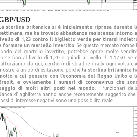
GBP/USD
La sterlina britannica si è inizialmente ripresa durante l
settimana, ma ha trovato abbastanza resistenza intorno a
livello di 1,23 contro il biglietto verde per tirarsi indietr
e formare un martello invertito
. Se questo mercato rompe i
fondo del martello invertito, potrebbe aprire molte vendite
forse fino al livello di 1,20 e quindi al livello di 1,1750. Se c
rafforziamo da qui, cercherò di sbiadire i rally ogni volta ch
mostrerà un pò di esitazione, poiché
la sterlina britannica h
molto a cui pensare con l’economia del Regno Unito e l
Brexit, e ovviamente i numeri di coronavirus che son
peggio di molti altri posti nel mondo.
I funzionari dell
Banca d’Inghilterra hanno anche recentemente suggerito che 
tassi di interesse negativi sono una possibilità reale.