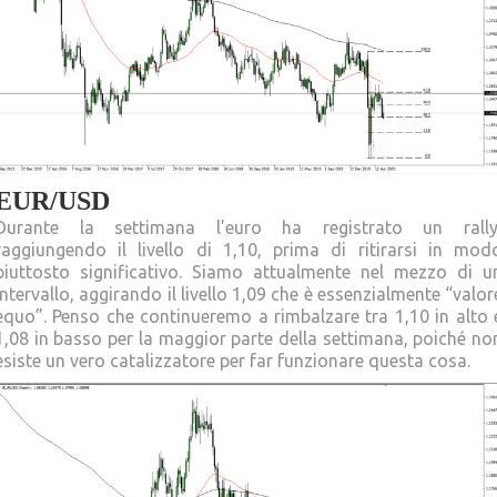
EUR/USD
Durante la settimana l’euro ha registrato un rally
raggiungendo il livello di 1,10, prima di ritirarsi in mod
piuttosto significativo. Siamo attualmente nel mezzo di u
intervallo, aggirando il livello 1,09 che è essenzialmente “valor
equo”. Penso che continueremo a rimbalzare tra 1,10 in alto 
1,08 in basso per la maggior parte della settimana, poiché no
esiste un vero catalizzatore per far funzionare questa cosa.