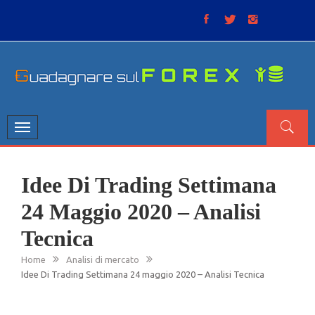
Skip
to
content
GUADAGNARE SUL FOREX
“Non litigate con il mercato, perché è come il tempo: anche
se non è sempre buono, ha sempre ragione”.
Toggle
navigation
Idee Di Trading Settimana
24 Maggio 2020 – Analisi
Tecnica
Home
Analisi di mercato
Idee Di Trading Settimana 24 maggio 2020 – Analisi Tecnica