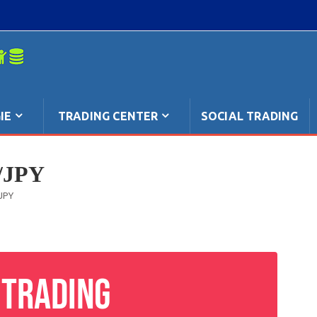
mpo: anche
IE
TRADING CENTER
SOCIAL TRADING
/JPY
/JPY