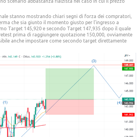
o scenario abbastanza rialzista nel caso in cui il prezzo
nale stanno mostrando chiari segni di forza dei compratori,
ferma che sia giunto il momento giusto per l’ingresso a
imo Target 145,920 e secondo Target 147,935 dopo il quale
 retest prima di raggiungere quotazione 150,000, ovviamente
possibile anche impostare come secondo target direttamente