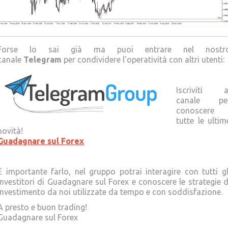
Forse lo sai già ma puoi entrare nel nostr
canale
Telegram
per condividere l’operatività con altri utenti:
Iscriviti a
canale pe
conoscere
tutte le ultim
novità!
Guadagnare sul Forex
È importante farlo, nel gruppo potrai interagire con tutti gl
Investitori di Guadagnare sul Forex e conoscere le strategie d
investimento da noi utilizzate da tempo e con soddisfazione.
A presto e buon trading!
Guadagnare sul Forex