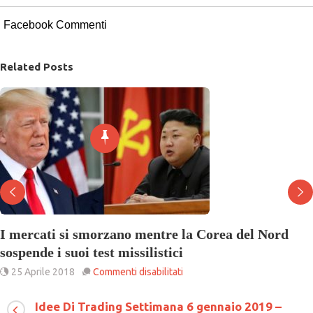
Facebook Commenti
Related Posts
I mercati si smorzano mentre la Corea del Nord
sospende i suoi test missilistici
su
25 Aprile 2018
Commenti disabilitati
I
mercati
Idee Di Trading Settimana 6 gennaio 2019 –
si