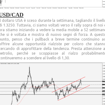
USD/CAD
Il dollaro USA è sceso durante la settimana, tagliando il livell
di 1.3250. Tuttavia, ci siamo voltati verso il rally sopra di noi 
ora stiamo iniziando a vedere la media mobile a 52 settiman
che si è voltata e mostra di nuovo segni di forza. A quest
punto, penso che i pullback a breve termine continuino a
offrire alcune opportunità rialziste per coloro che stann
cercando di approfittare della tendenza. Presta attenzione a
petrolio, perché se scoppiasse al rialzo probabilment
continueremo a scendere al livello di 1,30.