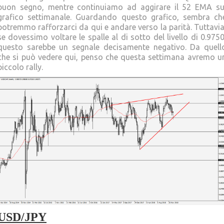
buon segno, mentre continuiamo ad aggirare il 52 EMA su
grafico settimanale. Guardando questo grafico, sembra ch
potremmo rafforzarci da qui e andare verso la parità. Tuttavia
se dovessimo voltare le spalle al di sotto del livello di 0.9750
questo sarebbe un segnale decisamente negativo. Da quell
che si può vedere qui, penso che questa settimana avremo u
piccolo rally.
USD/JPY