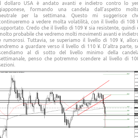
Il dollaro USA è andato avanti e indietro contro lo ye
giapponese, formando una candela dall’aspetto molt
neutrale per la settimana. Questo mi suggerisce ch
continueremo a vedere molta volatilità, con il livello di 108 
supportato. Credo che il livello di 109 ¥ sia resistente, quindi 
molto probabile che vedremo molti movimenti avanti e indietr
e rumorosi. Tuttavia, se superiamo il livello di 109 ¥, allor
andremo a guardare verso il livello di 110 ¥. D’altra parte, s
scendiamo al di sotto del livello minimo della candel
settimanale, penso che potremmo scendere al livello di 10
sezioni.