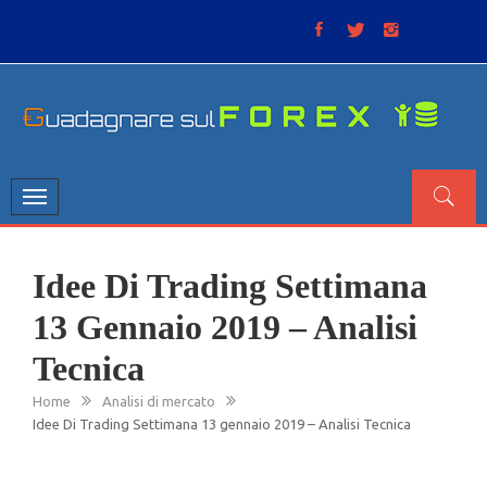
Skip
to
content
GUADAGNARE SUL FOREX
“Non litigate con il mercato, perché è come il tempo: anche
se non è sempre buono, ha sempre ragione”.
Toggle
navigation
Idee Di Trading Settimana
13 Gennaio 2019 – Analisi
Tecnica
Home
Analisi di mercato
Idee Di Trading Settimana 13 gennaio 2019 – Analisi Tecnica