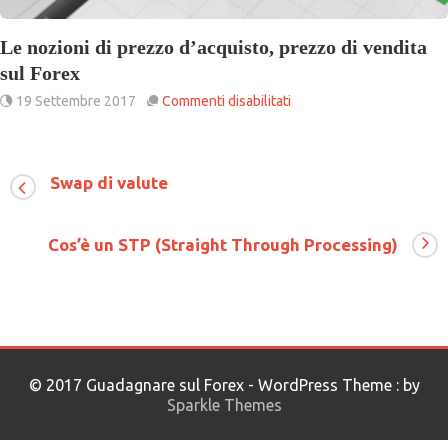
Le nozioni di prezzo d’acquisto, prezzo di vendita
sul Forex
su
19 Settembre 2017
Commenti disabilitati
Le
nozioni
di
prezzo
Swap di valute
d’acquisto,
prezzo
di
Cos’è un STP (Straight Through Processing)
vendita
sul
Forex
© 2017 Guadagnare sul Forex - WordPress Theme : by
Sparkle Themes