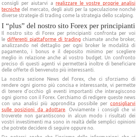
consigli per aiutarvi a
realizzare le vostre proprie analisi
tecniche
del mercato, degli aiuti per la speculazione nonché
diverse strategie di trading come la strategia dello scalping.
I “plus” del nostro sito Forex per principianti
Il nostro sito di Forex per principianti confronta per voi
le
differenti piattaforme di trading
chiamate anche broker,
analizzando nel dettaglio per ogni broker le modalità di
pagamento, i bonus e il deposito minimo per scegliere
meglio in relazione anche al vostro budget. Un confronto
preciso di questi agenti vi permetterà inoltre di beneficiare
delle offerte di benvenuto più interessanti.
La nostra sezione News del Forex, che ci sforziamo di
rendere ogni giorno più concisa e interessante, vi permette
di tenere d’occhio gli eventi importanti che interagiscono
ogni giorno con il Forex. Cerchiamo di redigere queste news
con una analisi più approndita possibile per
consigliarvi
sulle posizioni da adottare
. Ovviamente i consigli che vi
troverete non garantiscono in alcun modo i risultati dei
vostri investimenti ma sono in realtà delle semplici opinioni
che potrete decidere di seguire oppure no.
Da notarsi anche che l’insieme delle informazioni che vi