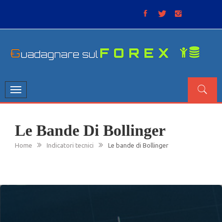
Skip
to
content
GUADAGNARE SUL FOREX
“Non litigate con il mercato, perché è come il tempo: anche
se non è sempre buono, ha sempre ragione”.
Toggle
navigation
Le Bande Di Bollinger
Home
Indicatori tecnici
Le bande di Bollinger