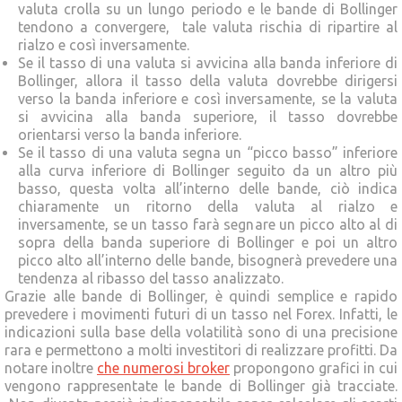
valuta crolla su un lungo periodo e le bande di Bollinger
tendono a convergere, tale valuta rischia di ripartire al
rialzo e così inversamente.
Se il tasso di una valuta si avvicina alla banda inferiore di
Bollinger, allora il tasso della valuta dovrebbe dirigersi
verso la banda inferiore e così inversamente, se la valuta
si avvicina alla banda superiore, il tasso dovrebbe
orientarsi verso la banda inferiore.
Se il tasso di una valuta segna un “picco basso” inferiore
alla curva inferiore di Bollinger seguito da un altro più
basso, questa volta all’interno delle bande, ciò indica
chiaramente un ritorno della valuta al rialzo e
inversamente, se un tasso farà segnare un picco alto al di
sopra della banda superiore di Bollinger e poi un altro
picco alto all’interno delle bande, bisognerà prevedere una
tendenza al ribasso del tasso analizzato.
Grazie alle bande di Bollinger, è quindi semplice e rapido
prevedere i movimenti futuri di un tasso nel Forex. Infatti, le
indicazioni sulla base della volatilità sono di una precisione
rara e permettono a molti investitori di realizzare profitti. Da
notare inoltre
che numerosi broker
propongono grafici in cui
vengono rappresentate le bande di Bollinger già tracciate.