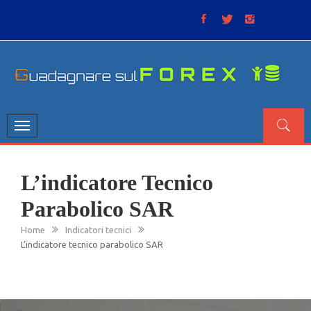
Skip
to
content
GUADAGNARE SUL FOREX
“Non litigate con il mercato, perché è come il tempo: anche
se non è sempre buono, ha sempre ragione”.
Toggle
navigation
L’indicatore Tecnico
Parabolico SAR
Home
Indicatori tecnici
L’indicatore tecnico parabolico SAR