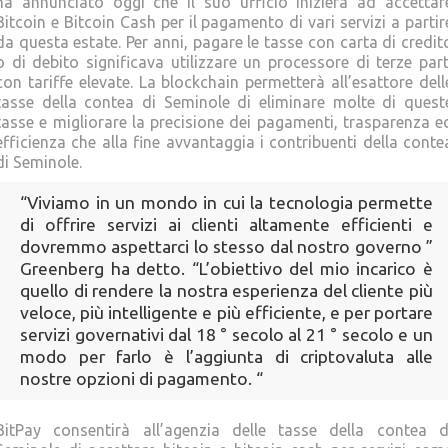
ha annunciato oggi che il suo ufficio inizierà ad accettar
Bitcoin e Bitcoin Cash per il pagamento di vari servizi a partir
da questa estate. Per anni, pagare le tasse con carta di credit
o di debito significava utilizzare un processore di terze part
con tariffe elevate. La blockchain permetterà all’esattore dell
tasse della contea di Seminole di eliminare molte di quest
tasse e migliorare la precisione dei pagamenti, trasparenza e
efficienza che alla fine avvantaggia i contribuenti della conte
di Seminole.
“Viviamo in un mondo in cui la tecnologia permette
di offrire servizi ai clienti altamente efficienti e
dovremmo aspettarci lo stesso dal nostro governo ”
Greenberg ha detto. “L’obiettivo del mio incarico è
quello di rendere la nostra esperienza del cliente più
veloce, più intelligente e più efficiente, e per portare
servizi governativi dal 18 ° secolo al 21 ° secolo e un
modo per farlo è l’aggiunta di criptovaluta alle
nostre opzioni di pagamento. “
BitPay consentirà all’agenzia delle tasse della contea d