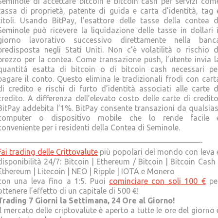
Seminole di accettare bitcoin e bitcoin cash per servizi com
tassa di proprietà, patente di guida e carta d’identità, tag 
titoli. Usando BitPay, l’esattore delle tasse della contea d
Seminole può ricevere la liquidazione delle tasse in dollari i
giorno lavorativo successivo direttamente nella banc
predisposta negli Stati Uniti. Non c’è volatilità o rischio d
prezzo per la contea. Come transazione push, l’utente invia l
quantità esatta di bitcoin o di bitcoin cash necessari pe
pagare il conto. Questo elimina le tradizionali frodi con cart
di credito e rischi di furto d’identità associati alle carte d
credito. A differenza dell’elevato costo delle carte di credito
BitPay addebita l’1%. BitPay consente transazioni da qualsias
computer o dispositivo mobile che lo rende facile 
conveniente per i residenti della Contea di Seminole.
——————————————————————————-
Fai trading delle Crittovalute
più popolari del mondo con leva 
disponibilità 24/7: Bitcoin | Ethereum / Bitcoin | Bitcoin Cash 
Ethereum | Litecoin | NEO | Ripple | IOTA e Monero
con una leva fino a 1:5. Puoi
cominciare con soli 100 €
pe
ottenere l’effetto di un capitale di 500 €!
Trading 7 Giorni la Settimana, 24 Ore al Giorno!
Il mercato delle criptovalute è aperto a tutte le ore del giorno 