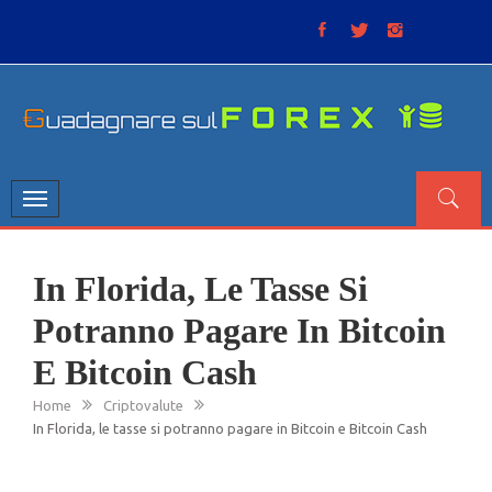
Skip
to
content
GUADAGNARE SUL FOREX
“Non litigate con il mercato, perché è come il tempo: anche
se non è sempre buono, ha sempre ragione”.
Toggle
navigation
In Florida, Le Tasse Si
Potranno Pagare In Bitcoin
E Bitcoin Cash
Home
Criptovalute
In Florida, le tasse si potranno pagare in Bitcoin e Bitcoin Cash