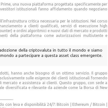
e Prime, una nuova piattaforma progettata specificamente per
 investitori istituzionali fanno affidamento quando negoziano
nfrastruttura critica necessaria per le istituzioni. Nel corso
nanziamento a clienti qualificati, servizi di esecuzione high
unter) e ordini algoritmici e nuovi dati di mercato e prodotti
amenti della piattaforma come autorizzazioni multiutente e
adozione della criptovaluta in tutto il mondo e siamo
o il mondo a partecipare a questa asset class emergente.
odotti, hanno anche bisogno di un ottimo servizio. Il gruppo
sclusivamente sulle esigenze dei clienti istituzionali fornendo
di mercato e assistenza ai clienti. Questo gruppo, con sede a
ale diversificata e rilevante da aziende come la Borsa di New
———-
 con leva e disponibilità 24/7: Bitcoin | Ethereum / Bitcoin |