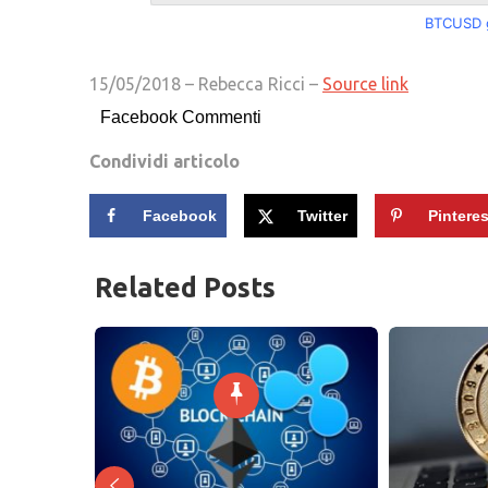
BTCUSD g
15/05/2018 – Rebecca Ricci –
Source link
Facebook Commenti
Condividi articolo
Facebook
Twitter
Pinteres
Related Posts