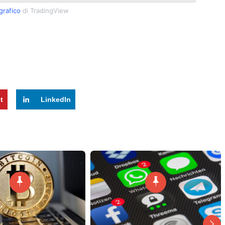
rafico
di TradingView
t
LinkedIn