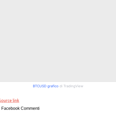
BTCUSD grafico
di TradingView
Source link
Facebook Commenti