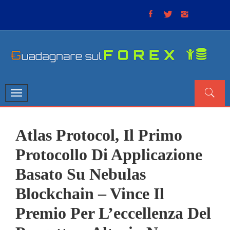
Skip
to
content
GUADAGNARE SUL FOREX
“Non litigate con il mercato, perché è come il tempo: anche
se non è sempre buono, ha sempre ragione”.
Toggle
navigation
Atlas Protocol, Il Primo
Protocollo Di Applicazione
Basato Su Nebulas
Blockchain – Vince Il
Premio Per L’eccellenza Del