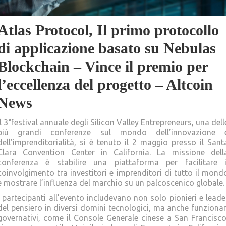
Atlas Protocol, Il primo protocollo
di applicazione basato su Nebulas
Blockchain – Vince il premio per
l’eccellenza del progetto – Altcoin
News
Il 3°festival annuale degli Silicon Valley Entrepreneurs, una dell
più grandi conferenze sul mondo dell’innovazione 
dell’imprenditorialità, si è tenuto il 2 maggio presso il Sant
Clara Convention Center in California. La missione dell
conferenza è stabilire una piattaforma per facilitare i
coinvolgimento tra investitori e imprenditori di tutto il mond
e mostrare l’influenza del marchio su un palcoscenico globale.
I partecipanti all’evento includevano non solo pionieri e leade
del pensiero in diversi domini tecnologici, ma anche funzionar
governativi, come il Console Generale cinese a San Francisco