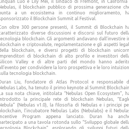
Linquan Luo e Lily Mei, il sindaco di Fremont, in California 
Nebulas, il blockchain pubblico di prossima generazione ch
punta a un ecosistema in continuo miglioramento, h
sponsorizzato il Blockchain Summit al Festival.
Con oltre 300 persone presenti, il Summit di Blockchain h
caratterizzato diverse discussioni e discorsi sul futuro dell
tecnologia blockchain. Gli argomenti andavano dall’investire i
blockchain e criptovalute, regolamentazione e gli aspetti legal
della blockchain, e diversi progetti di blockchain unicorn
Imprenditori di blockchain di alto profilo e investitori dell
Silicon Valley e di altre parti del mondo hanno aderit
all’evento per condividere la loro prospettiva e le loro intuizion
sulla tecnologia blockchain.
Duran Liu, fondatore di Atlas Protocol e responsabile d
Nebulas Labs, ha tenuto il primo keynote al Summit Blockchain
La sua nota chiave, intitolata “Nebulas Open Ecosystem”, h
introdotto la principale rete di blockchain Nebulas, “Eagl
Nebula” (Nebulas v1.0), la filosofia di Nebulas e i principi pe
blockchain, l’incubatore Nebulas Labs (Nebulabs) e il Nebula
Incentive Program appena lanciato. Duran ha anch
partecipato a una tavola rotonda sullo “Sviluppo globale dell
tecnologia Blockchain”, esplorando gli sviluppi futuri dell