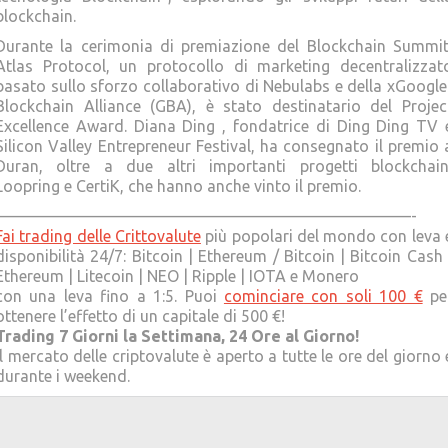
blockchain.
Durante la cerimonia di premiazione del Blockchain Summit
Atlas Protocol, un protocollo di marketing decentralizzat
basato sullo sforzo collaborativo di Nebulabs e della xGoogle
Blockchain Alliance (GBA), è stato destinatario del Projec
Excellence Award. Diana Ding , fondatrice di Ding Ding TV 
Silicon Valley Entrepreneur Festival, ha consegnato il premio 
Duran, oltre a due altri importanti progetti blockchain
Loopring e CertiK, che hanno anche vinto il premio.
——————————————————————————-
Fai trading delle Crittovalute
più popolari del mondo con leva 
disponibilità 24/7: Bitcoin | Ethereum / Bitcoin | Bitcoin Cash 
Ethereum | Litecoin | NEO | Ripple | IOTA e Monero
con una leva fino a 1:5. Puoi
cominciare con soli 100 €
pe
ottenere l’effetto di un capitale di 500 €!
Trading 7 Giorni la Settimana, 24 Ore al Giorno!
Il mercato delle criptovalute è aperto a tutte le ore del giorno 
durante i weekend.