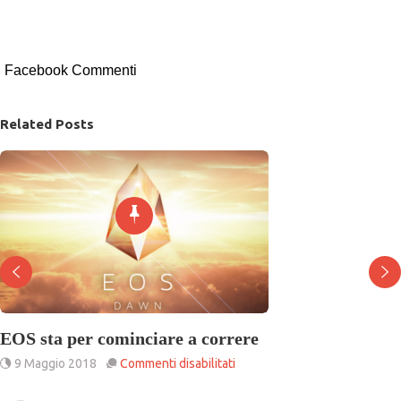
bitcoin calo prezzo bitcoin calo prezzo
bitcoin calo prezzo
Facebook Commenti
Related Posts
EOS sta per cominciare a correre
su
9 Maggio 2018
Commenti disabilitati
EOS
sta