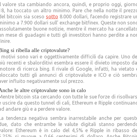
Il valore sta cambiando ancora, quindi, e proprio oggi, giorn
18, ha toccato un altro minimo. Pare che nella notte il prezz
del bitcoin sia sceso
sotto
8.000 dollari, facendo registrare u
minimo a 7.900 dollari sull’ exchange bitfinex. Queste non son
assolutamente buone notizie, mentre il mercato ha cancellat
un mese di guadagni e tutti gli investitori hanno perdite a no
finire.
Bing si ribella alle criptovalute?
I motivi sono vari e oggettivamente difficili da capire. Uno de
più recenti e sbalorditivi esembra essere il divieto imposto da
motore di ricerca bing. Il rivale di Google, infatti, ha vietato 
bloccato tutti gli annunci di criptovalute e ICO e ciò sembr
aver influito negativamente sul prezzo.
Anche le altre criptovalute sono in calo
Mentre bitcoin sta cercando con tutte le sue forze di risollvars
e uscire da questo tunnel di cali, Ethereum e Ripple continuan
ad andare giù e a perdere valore.
La tendenza negativa sembra inarrestabile anche per quest
due, dato che entrambe le valute digitali stanno perdend
valore: Ethereum è in calo del 4,5% e Ripple in ribasso de
5,25% si muove a 0,66 centesimi di dollaro. Anche Bitcoi