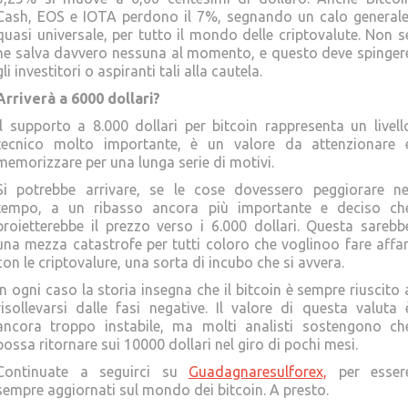
Cash, EOS e IOTA perdono il 7%, segnando un calo generale
quasi universale, per tutto il mondo delle criptovalute. Non s
ne salva davvero nessuna al momento, e questo deve spinger
gli investitori o aspiranti tali alla cautela.
Arriverà a 6000 dollari?
Il supporto a 8.000 dollari per bitcoin rappresenta un livell
tecnico molto importante, è un valore da attenzionare 
memorizzare per una lunga serie di motivi.
Si potrebbe arrivare, se le cose dovessero peggiorare ne
tempo, a un ribasso ancora più importante e deciso ch
proietterebbe il prezzo verso i 6.000 dollari. Questa sarebb
una mezza catastrofe per tutti coloro che voglinoo fare affar
con le criptovalure, una sorta di incubo che si avvera.
In ogni caso la storia insegna che il bitcoin è sempre riuscito 
risollevarsi dalle fasi negative. Il valore di questa valuta 
ancora troppo instabile, ma molti analisti sostengono ch
possa ritornare sui 10000 dollari nel giro di pochi mesi.
Continuate a seguirci su
Guadagnaresulforex,
per esser
sempre aggiornati sul mondo dei bitcoin. A presto.