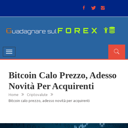
Skip
to
content
GUADAGNARE SUL FOREX
“Non litigate con il mercato, perché è come il tempo: anche
se non è sempre buono, ha sempre ragione”.
Toggle
navigation
Bitcoin Calo Prezzo, Adesso
Novità Per Acquirenti
Home
Criptovalute
Bitcoin calo prezzo, adesso novità per acquirenti