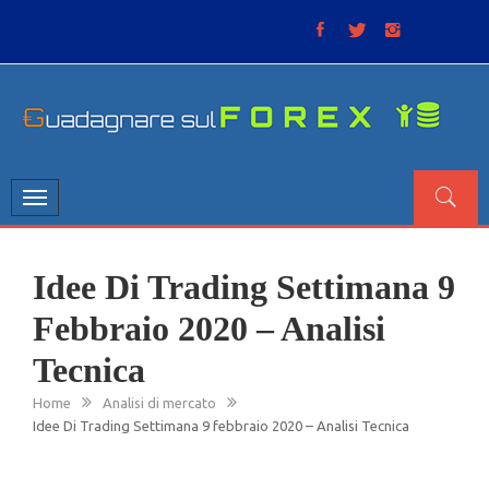
Skip
to
content
GUADAGNARE SUL FOREX
“Non litigate con il mercato, perché è come il tempo: anche
se non è sempre buono, ha sempre ragione”.
Toggle
navigation
Idee Di Trading Settimana 9
Febbraio 2020 – Analisi
Tecnica
Home
Analisi di mercato
Idee Di Trading Settimana 9 febbraio 2020 – Analisi Tecnica