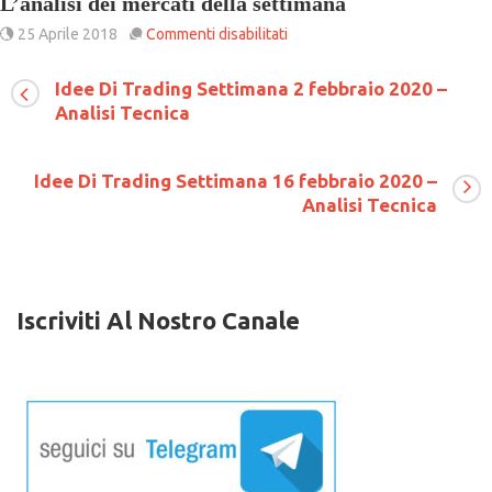
L’analisi dei mercati della settimana
su
25 Aprile 2018
Commenti disabilitati
Il
mercato
Idee Di Trading Settimana 2 febbraio 2020 –
dei
Analisi Tecnica
cambi
finalmente
sembra
muoversi.
Idee Di Trading Settimana 16 febbraio 2020 –
L’analisi
Analisi Tecnica
dei
mercati
della
settimana
Iscriviti Al Nostro Canale