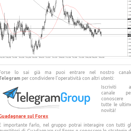
Forse lo sai già ma puoi entrare nel nostro canal
Telegram
per condividere l’operatività con altri utenti:
Iscriviti a
canale pe
conoscere
tutte le ultim
novità!
Guadagnare sul Forex
È importante farlo, nel gruppo potrai interagire con tutti gl
Investitori di Guadagnare sul Forex e conoscere le strategie d