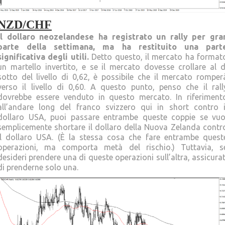
NZD/CHF
Il dollaro neozelandese ha registrato un rally per gra
parte della settimana, ma ha restituito una part
significativa degli utili.
Detto questo, il mercato ha format
un martello invertito, e se il mercato dovesse crollare al d
sotto del livello di 0,62, è possibile che il mercato romper
verso il livello di 0,60. A questo punto, penso che il rall
dovrebbe essere venduto in questo mercato. In riferiment
all’andare long del franco svizzero qui in short contro i
dollaro USA, puoi passare entrambe queste coppie se vuo
semplicemente shortare il dollaro della Nuova Zelanda contr
il dollaro USA. (È la stessa cosa che fare entrambe quest
operazioni, ma comporta metà del rischio.) Tuttavia, s
desideri prendere una di queste operazioni sull’altra, assicurat
di prenderne solo una.