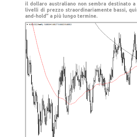
il dollaro australiano non sembra destinato a
livelli di prezzo straordinariamente bassi, qu
and-hold” a più lungo termine.