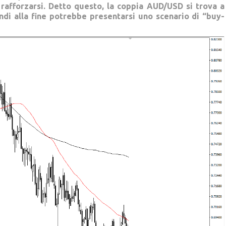
 rafforzarsi. Detto questo, la coppia AUD/USD si trova a
indi alla fine potrebbe presentarsi uno scenario di “buy-