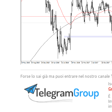
Forse lo sai già ma puoi entrare nel nostro canale
Is
G
È 
In
in