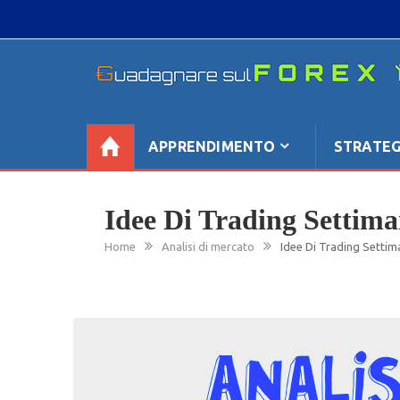
Skip
to
content
GUADAGNARE SUL FOREX
“Non litigate con il mercato, perché è come il te
se non è sempre buono, ha sempre ragione”.
APPRENDIMENTO
STRATEG
Idee Di Trading Settima
Home
Analisi di mercato
Idee Di Trading Settim