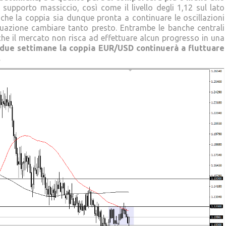
n supporto massiccio, così come il livello degli 1,12 sul lato
che la coppia sia dunque pronta a continuare le oscillazioni
ituazione cambiare tanto presto. Entrambe le banche centrali
e il mercato non risca ad effettuare alcun progresso in una
due settimane la coppia EUR/USD continuerà a fluttuare
.