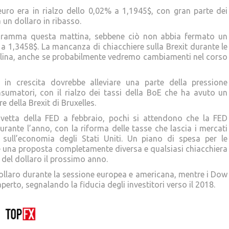
euro era in rialzo dello 0,02% a 1,1945$, con gran parte dei
 un dollaro in ribasso.
programma questa mattina, sebbene ciò non abbia fermato un
a 1,3458$. La mancanza di chiacchiere sulla Brexit durante le
terlina, anche se probabilmente vedremo cambiamenti nel corso
in crescita dovrebbe alleviare una parte della pressione
nsumatori, con il rialzo dei tassi della BoE che ha avuto un
e della Brexit di Bruxelles.
 vetta della FED a febbraio, pochi si attendono che la FED
rante l’anno, con la riforma delle tasse che lascia i mercati
i sull’economia degli Stati Uniti. Un piano di spesa per le
 una proposta completamente diversa e qualsiasi chiacchiera
 del dollaro il prossimo anno.
ollaro durante la sessione europea e americana, mentre i Dow
perto, segnalando la fiducia degli investitori verso il 2018.