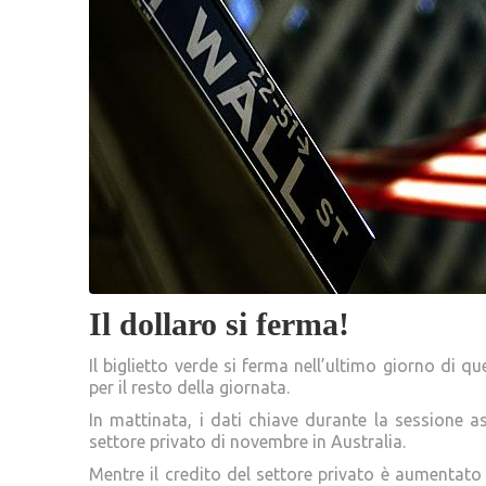
Il dollaro si ferma!
Il biglietto verde si ferma nell’ultimo giorno di qu
per il resto della giornata.
In mattinata, i dati chiave durante la sessione asi
settore privato di novembre in Australia.
Mentre il credito del settore privato è aumentato 