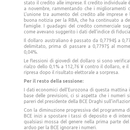
stato il credito alle imprese. Il credito individual
a novembre, rammentando che i miglioramenti de
L’unione tra aumento del credito alle imprese e
buona notizia per la RBA, che ha continuato a de
famiglie. I guadagni del credito commerciale su
come avevano suggerito i dati dell’indice di fiduc
Il dollaro australiano è passato da 0,7794$ a 0,7
delimitato, prima di passare a 0,7797$ al mome
0,04%.
Le flessioni di giovedì del dollaro si sono verifi
rialzo dello 0,1% a 112,76 ¥ contro il dollaro, e i
ripresa dopo il risultato elettorale a sorpresa.
Per il resto della sessione:
I dati economici dell’Eurozona di questa mattina i
base delle previsioni, ci si aspetta che i numeri s
pareri del presidente della BCE Draghi sull’inflazio
Con la diminuzione progressiva del programma di a
BCE inizi a spostare i tassi di deposito e di inte
qualsiasi mossa del genere nella prima parte del
arduo per la BCE ignorare i numeri.