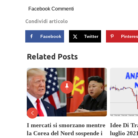
Facebook Commenti
Condividi articolo
Facebook
Twitter
Pinteres
Related Posts
imana 2
I mercati si smorzano mentre
Idee Di T
i Tecnica
la Corea del Nord sospende i
luglio 202