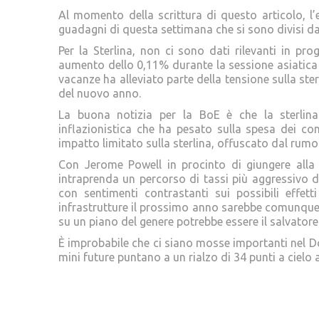
Al momento della scrittura di questo articolo, l’
guadagni di questa settimana che si sono divisi da
Per la Sterlina, non ci sono dati rilevanti in 
aumento dello 0,11% durante la sessione asiatica 
vacanze ha alleviato parte della tensione sulla s
del nuovo anno.
La buona notizia per la BoE è che la sterlina 
inflazionistica che ha pesato sulla spesa dei co
impatto limitato sulla sterlina, offuscato dal rumor
Con Jerome Powell in procinto di giungere alla
intraprenda un percorso di tassi più aggressivo du
con sentimenti contrastanti sui possibili effett
infrastrutture il prossimo anno sarebbe comunque
su un piano del genere potrebbe essere il salvatore
È improbabile che ci siano mosse importanti nel D
mini future puntano a un rialzo di 34 punti a cielo a