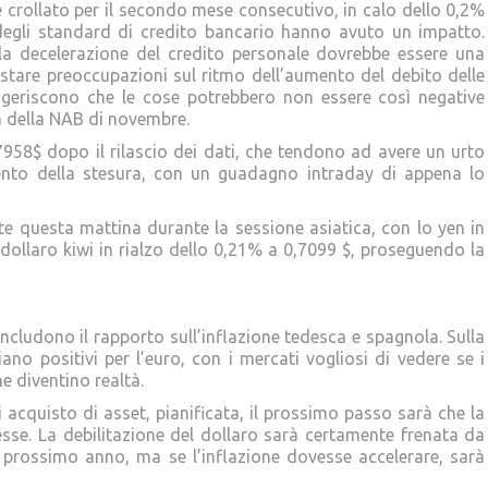
e è crollato per il secondo mese consecutivo, in calo dello 0,2%
gli standard di credito bancario hanno avuto un impatto.
 la decelerazione del credito personale dovrebbe essere una
stare preoccupazioni sul ritmo dell’aumento del debito delle
ggeriscono che le cose potrebbero non essere così negative
ia della NAB di novembre.
7958$ dopo il rilascio dei dati, che tendono ad avere un urto
nto della stesura, con un guadagno intraday di appena lo
cate questa mattina durante la sessione asiatica, con lo yen in
l dollaro kiwi in rialzo dello 0,21% a 0,7099 $, proseguendo la
ncludono il rapporto sull’inflazione tedesca e spagnola. Sulla
iano positivi per l’euro, con i mercati vogliosi di vedere se i
ne diventino realtà.
cquisto di asset, pianificata, il prossimo passo sarà che la
resse. La debilitazione del dollaro sarà certamente frenata da
 prossimo anno, ma se l’inflazione dovesse accelerare, sarà