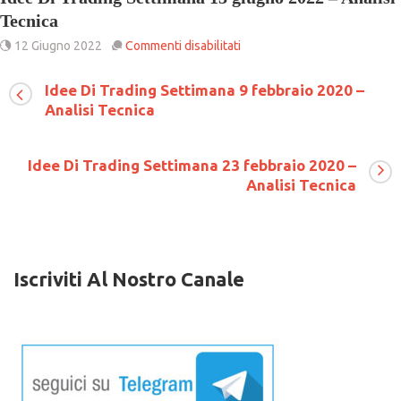
Tecnica
su
12 Giugno 2022
Commenti disabilitati
Idee
Di
Idee Di Trading Settimana 9 febbraio 2020 –
Trading
Analisi Tecnica
Settimana
13
giugno
2022
Idee Di Trading Settimana 23 febbraio 2020 –
–
Analisi Tecnica
Analisi
Tecnica
Iscriviti Al Nostro Canale