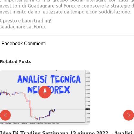
Investitori di Guadagnare sul Forex e conoscere le strategie d
investimento da noi utilizzate da tempo e con soddisfazione.
A presto e buon trading!
Guadagnare sul Forex
Facebook Commenti
Related Posts
Idee Di Trading Settimana 13 giugno 2022 – Analisi