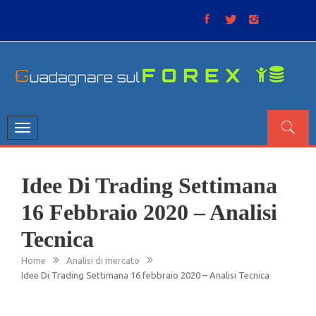
Skip
to
content
GUADAGNARE SUL FOREX
“Non litigate con il mercato, perché è come il tempo: anche
se non è sempre buono, ha sempre ragione”.
Toggle
navigation
Idee Di Trading Settimana
16 Febbraio 2020 – Analisi
Tecnica
Home
Analisi di mercato
Idee Di Trading Settimana 16 febbraio 2020 – Analisi Tecnica