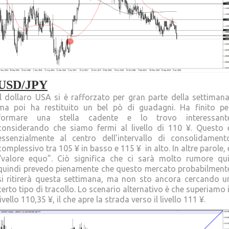
USD/JPY
Il dollaro USA si è rafforzato per gran parte della settimana
ma poi ha restituito un bel pò di guadagni. Ha finito pe
formare una stella cadente e lo trovo interessant
considerando che siamo fermi al livello di 110 ¥. Questo 
essenzialmente al centro dell’intervallo di consolidament
complessivo tra 105 ¥ in basso e 115 ¥ in alto. In altre parole, 
“valore equo”. Ciò significa che ci sarà molto rumore qui
quindi prevedo pienamente che questo mercato probabilment
si ritirerà questa settimana, ma non sto ancora cercando u
certo tipo di tracollo. Lo scenario alternativo è che superiamo i
livello 110,35 ¥, il che apre la strada verso il livello 111 ¥.