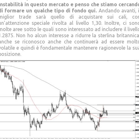
instabilità in questo mercato e penso che stiamo cercand
di formare un qualche tipo di fondo qui.
Andando avanti, i
miglior trade sarà quello di acquistare sui cali, co
un’attenzione speciale rivolta al livello 1,30. Inoltre, ci son
molte aree sotto le quali sono interessato ad includere il livell
1.2875. Non ho alcun interesse a ridurre la sterlina britannica
anche se riconosco anche che continuerà ad essere molt
volatile e quindi è fondamentale mantenere ragionevole la su
posizione.