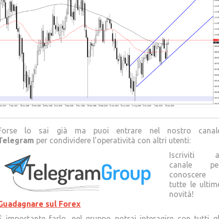
Forse lo sai già ma puoi entrare nel nostro canal
Telegram
per condividere l’operatività con altri utenti:
Iscriviti a
canale pe
conoscere
tutte le ultim
novità!
Guadagnare sul Forex
È importante farlo, nel gruppo potrai interagire con tutti gl