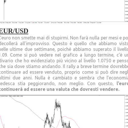
EUR/USD
L’euro non smette mai di stupirmi. Non farà nulla per mesi e po
decollerà all’improvviso. Questo è quello che abbiamo vist
nelle ultime due settimane, poiché abbiamo superato il livell
1.09. Come si può vedere nel grafico a lungo termine, c’è u
divario che ho evidenziato più vicino al livello 1.0750 e pens
che sia dove stiamo andando. Il rally a breve termine dovrebb
continuare ad essere venduto, proprio come si può dire negl
ultimi due anni. Nulla è cambiato e sembra che l’economi
tedesca stia peggiorando, non meglio. Con questo,
l’eur
continuerà ad essere una valuta che dovresti vendere.