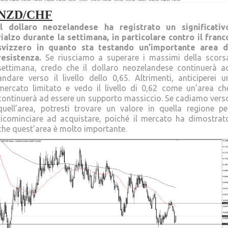
NZD/CHF
Il dollaro neozelandese ha registrato un significativ
rialzo durante la settimana, in particolare contro il franc
svizzero in quanto sta testando un’importante area d
resistenza.
Se riusciamo a superare i massimi della scors
settimana, credo che il dollaro neozelandese continuerà a
andare verso il livello dello 0,65. Altrimenti, anticiperei u
mercato limitato e vedo il livello di 0,62 come un’area ch
continuerà ad essere un supporto massiccio. Se cadiamo vers
quell’area, potresti trovare un valore in quella regione pe
ricominciare ad acquistare, poiché il mercato ha dimostrat
che quest’area è molto importante.