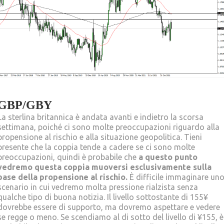
GBP/GBY
La sterlina britannica è andata avanti e indietro la scorsa
settimana, poiché ci sono molte preoccupazioni riguardo alla
propensione al rischio e alla situazione geopolitica. Tieni
presente che la coppia tende a cadere se ci sono molte
preoccupazioni, quindi è probabile che
a questo punto
vedremo questa coppia muoversi esclusivamente sulla
base della propensione al rischio.
È difficile immaginare un
scenario in cui vedremo molta pressione rialzista senza
qualche tipo di buona notizia. Il livello sottostante di 155¥
dovrebbe essere di supporto, ma dovremo aspettare e vedere
se regge o meno. Se scendiamo al di sotto del livello di ¥155, è