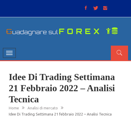
Skip
to
content
GUADAGNARE SUL FOREX
“Non litigate con il mercato, perché è come il tempo: anche
se non è sempre buono, ha sempre ragione”.
Toggle
navigation
Idee Di Trading Settimana
21 Febbraio 2022 – Analisi
Tecnica
Home
Analisi di mercato
Idee Di Trading Settimana 21 febbraio 2022 – Analisi Tecnica