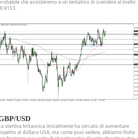
probabile che assisteremo a un tentativo di scendere al livello
di ¥153.
GBP/USD
La sterlina britannica inizialmente ha cercato di aumentare
rispetto al dollaro USA, ma come puoi vedere, abbiamo finito