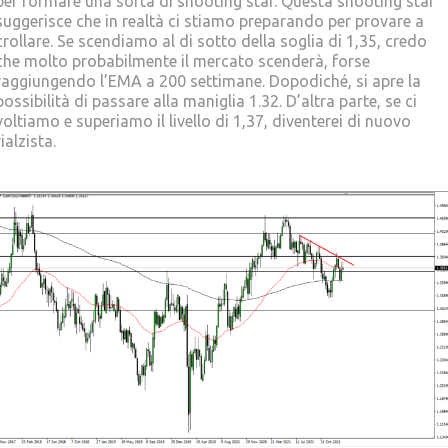
per formare una sorta di shooting star. Questa shooting star
suggerisce che in realtà ci stiamo preparando per provare a
crollare. Se scendiamo al di sotto della soglia di 1,35, credo
che molto probabilmente il mercato scenderà, forse
raggiungendo l’EMA a 200 settimane. Dopodiché, si apre la
possibilità di passare alla maniglia 1.32. D’altra parte, se ci
voltiamo e superiamo il livello di 1,37, diventerei di nuovo
rialzista.