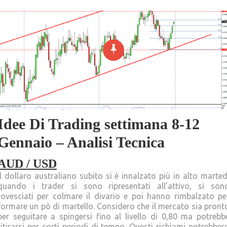
Idee Di Trading settimana 8-12
Gennaio – Analisi Tecnica
AUD / USD
Il dollaro australiano subito si è innalzato più in alto marted
quando i trader si sono ripresentati all’attivo, si son
rovesciati per colmare il divario e poi hanno rimbalzato pe
formare un pò di martello. Considero che il mercato sia pront
per seguitare a spingersi fino al livello di 0,80 ma potrebb
ritirarsi per corti periodi di tempo. Questi richiami potrebber