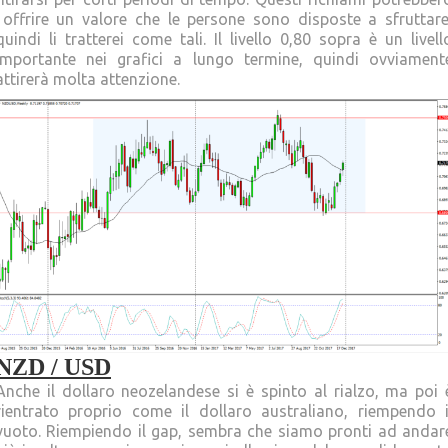
offrire un valore che le persone sono disposte a sfruttare
quindi li tratterei come tali. Il livello 0,80 sopra è un livell
importante nei grafici a lungo termine, quindi ovviament
attirerà molta attenzione.
NZD / USD
Anche il dollaro neozelandese si è spinto al rialzo, ma poi 
rientrato proprio come il dollaro australiano, riempendo i
vuoto. Riempiendo il gap, sembra che siamo pronti ad andar