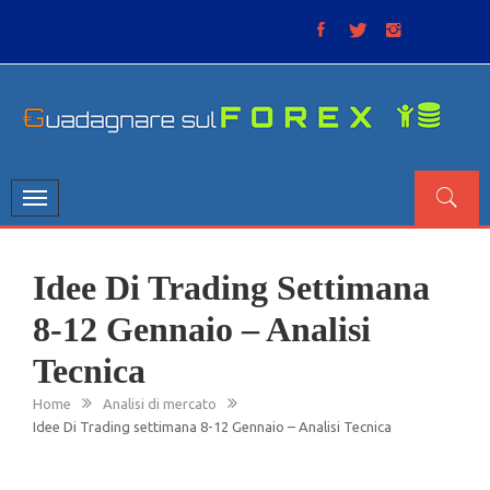
Skip
to
content
GUADAGNARE SUL FOREX
“Non litigate con il mercato, perché è come il tempo: anche
se non è sempre buono, ha sempre ragione”.
Toggle
navigation
Idee Di Trading Settimana
8-12 Gennaio – Analisi
Tecnica
Home
Analisi di mercato
Idee Di Trading settimana 8-12 Gennaio – Analisi Tecnica