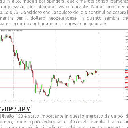
più in alto, magari per spingersi alla cima del consolidament
complessivo che abbiamo visto durante l’anno precedent
sullo 0,75. Considero che l’acquisto dei dip continui ad essere i
mantra per il dollaro neozelandese, in quanto sembra ch
siamo pronti a continuare la compressione generale.
GBP / JPY
Il livello 153 è stato importante in questo mercato da un pò d
tempo, come si può vedere sul grafico settimanale. Il fatto ch
ci siamo un pò tirati indietro, abbiamo trovato supporto a