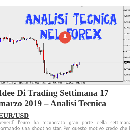
Idee Di Trading Settimana 17
marzo 2019 – Analisi Tecnica
EUR/USD
Venerdì l’euro ha recuperato gran parte della settiman
formando una shooting star. Per questo motivo credo che i