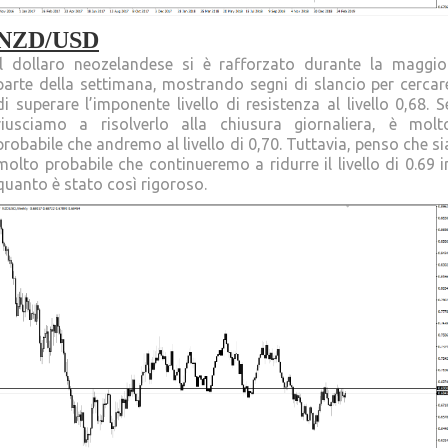
NZD/USD
Il dollaro neozelandese si è rafforzato durante la maggio
parte della settimana, mostrando segni di slancio per cercar
di superare l’imponente livello di resistenza al livello 0,68. S
riusciamo a risolverlo alla chiusura giornaliera, è molt
probabile che andremo al livello di 0,70. Tuttavia, penso che si
molto probabile che continueremo a ridurre il livello di 0.69 i
quanto è stato così rigoroso.