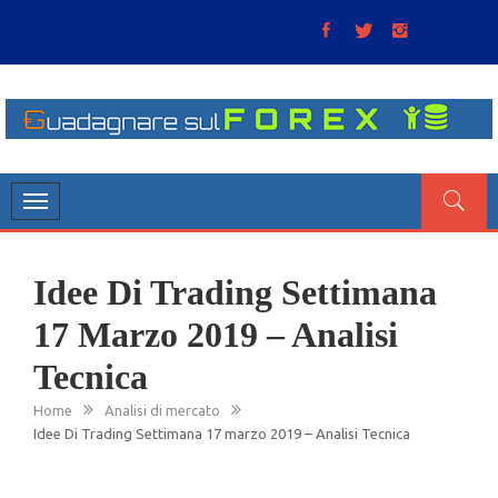
Skip
to
content
GUADAGNARE SUL FOREX
“Non litigate con il mercato, perché è come il tempo: anche
se non è sempre buono, ha sempre ragione”.
Toggle
navigation
Idee Di Trading Settimana
17 Marzo 2019 – Analisi
Tecnica
Home
Analisi di mercato
Idee Di Trading Settimana 17 marzo 2019 – Analisi Tecnica