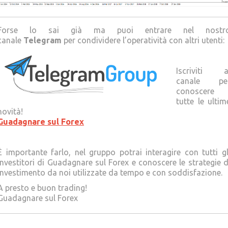
Forse lo sai già ma puoi entrare nel nostr
canale
Telegram
per condividere l’operatività con altri utenti:
Iscriviti a
canale pe
conoscere
tutte le ultim
novità!
Guadagnare sul Forex
È importante farlo, nel gruppo potrai interagire con tutti gl
Investitori di Guadagnare sul Forex e conoscere le strategie d
investimento da noi utilizzate da tempo e con soddisfazione.
A presto e buon trading!
Guadagnare sul Forex