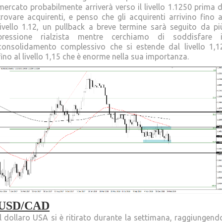
mercato probabilmente arriverà verso il livello 1.1250 prima d
trovare acquirenti, e penso che gli acquirenti arrivino fino a
livello 1.12, un pullback a breve termine sarà seguito da pi
pressione rialzista mentre cerchiamo di soddisfare i
consolidamento complessivo che si estende dal livello 1,1
fino al livello 1,15 che è enorme nella sua importanza.
USD/CAD
Il dollaro USA si è ritirato durante la settimana, raggiungend