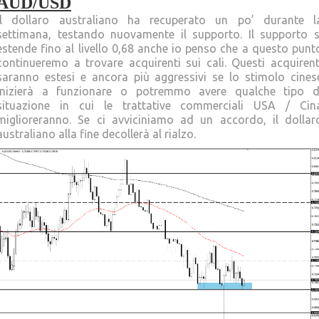
AUD/USD
Il dollaro australiano ha recuperato un po’ durante l
settimana, testando nuovamente il supporto. Il supporto s
estende fino al livello 0,68 anche io penso che a questo punt
continueremo a trovare acquirenti sui cali. Questi acquirent
saranno estesi e ancora più aggressivi se lo stimolo cines
inizierà a funzionare o potremmo avere qualche tipo d
situazione in cui le trattative commerciali USA / Cin
miglioreranno. Se ci avviciniamo ad un accordo, il dollar
australiano alla fine decollerà al rialzo.