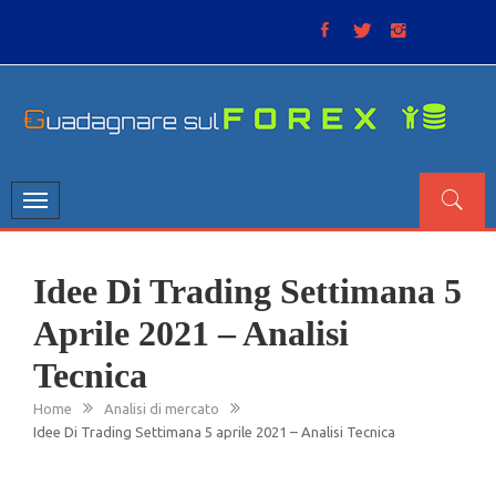
Skip
to
content
GUADAGNARE SUL FOREX
“Non litigate con il mercato, perché è come il tempo: anche
se non è sempre buono, ha sempre ragione”.
Toggle
navigation
Idee Di Trading Settimana 5
Aprile 2021 – Analisi
Tecnica
Home
Analisi di mercato
Idee Di Trading Settimana 5 aprile 2021 – Analisi Tecnica