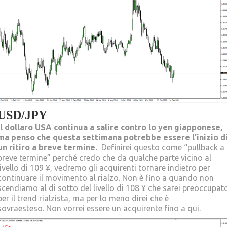
USD/JPY
Il dollaro USA continua a salire contro lo yen giapponese,
ma penso che questa settimana potrebbe essere l’inizio d
un ritiro a breve termine.
Definirei questo come “pullback a
breve termine” perché credo che da qualche parte vicino al
livello di 109 ¥, vedremo gli acquirenti tornare indietro per
continuare il movimento al rialzo. Non è fino a quando non
scendiamo al di sotto del livello di 108 ¥ che sarei preoccupat
per il trend rialzista, ma per lo meno direi che è
sovraesteso. Non vorrei essere un acquirente fino a qui.