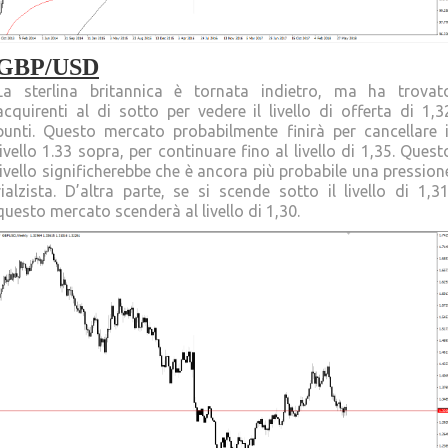
GBP/USD
La sterlina britannica è tornata indietro, ma ha trovat
acquirenti al di sotto per vedere il livello di offerta di 1,3
punti. Questo mercato probabilmente finirà per cancellare i
livello 1.33 sopra, per continuare fino al livello di 1,35. Quest
livello significherebbe che è ancora più probabile una pression
rialzista. D’altra parte, se si scende sotto il livello di 1,31
questo mercato scenderà al livello di 1,30.