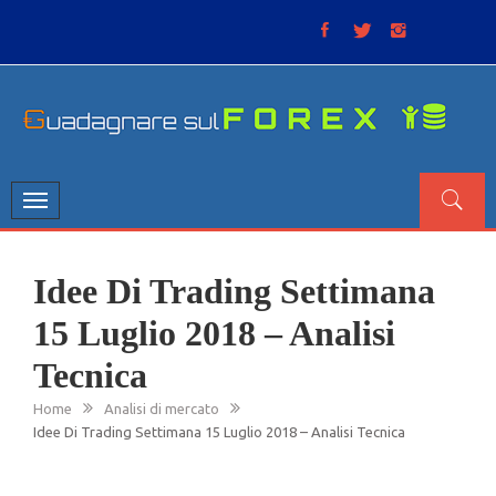
Skip
to
content
GUADAGNARE SUL FOREX
“Non litigate con il mercato, perché è come il tempo: anche
se non è sempre buono, ha sempre ragione”.
Toggle
navigation
Idee Di Trading Settimana
15 Luglio 2018 – Analisi
Tecnica
Home
Analisi di mercato
Idee Di Trading Settimana 15 Luglio 2018 – Analisi Tecnica