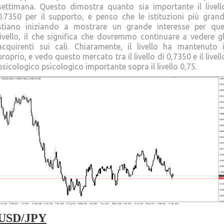
settimana. Questo dimostra quanto sia importante il livell
0.7350 per il supporto, e penso che le istituzioni più grand
stiano iniziando a mostrare un grande interesse per que
livello, il che significa che dovremmo continuare a vedere gl
acquirenti sui cali. Chiaramente, il livello ha mantenuto i
proprio, e vedo questo mercato tra il livello di 0,7350 e il livell
psicologico psicologico importante sopra il livello 0,75.
USD/JPY