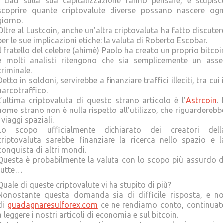
I dati sulla sua capitalizzazione fanno pensare, e stupisc
scoprire quante criptovalute diverse possano nascere ogn
giorno.
Oltre al Lustcoin, anche un’altra criptovaluta ha fatto discuter
per le sue implicazioni etiche: la valuta di Roberto Escobar.
Il fratello del celebre (ahimè) Paolo ha creato un proprio bitcoi
e molti analisti ritengono che sia semplicemente un asse
criminale.
Detto in soldoni, servirebbe a finanziare traffici illeciti, tra cui i
narcotraffico.
L’ultima criptovaluta di questo strano articolo è l’
Astrcoin
. 
nome strano non è nulla rispetto all’utilizzo, che riguarderebb
i viaggi spaziali.
Lo scopo ufficialmente dichiarato dei creatori dell
criptovaluta sarebbe finanziare la ricerca nello spazio e l
conquista di altri mondi.
Questa è probabilmente la valuta con lo scopo più assurdo d
tutte…
Quale di queste criptovalute vi ha stupito di più?
Nonostante questa domanda sia di difficile risposta, e no
di
guadagnaresulforex.com
ce ne rendiamo conto, continuat
a leggere i nostri articoli di economia e sul bitcoin.