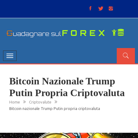
Skip
to
content
GUADAGNARE SUL FOREX
“Non litigate con il mercato, perché è come il tempo: anche
se non è sempre buono, ha sempre ragione”.
Toggle
navigation
Bitcoin Nazionale Trump
Putin Propria Criptovaluta
Home
Criptovalute
Bitcoin nazionale Trump Putin propria criptovaluta