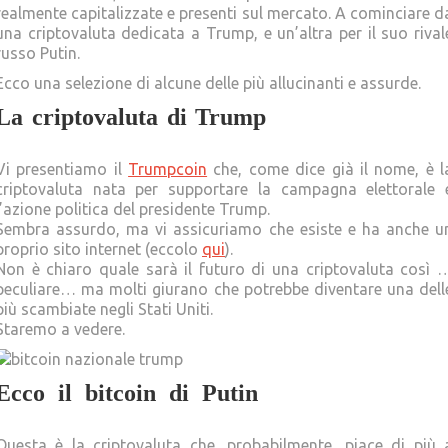
realmente capitalizzate e presenti sul mercato. A cominciare d
una criptovaluta dedicata a Trump, e un’altra per il suo rival
russo Putin.
Ecco una selezione di alcune delle più allucinanti e assurde.
La criptovaluta di Trump
bitcoin nazional
trump
Vi presentiamo il
Trumpcoin
che, come dice già il nome, è l
criptovaluta nata per supportare la campagna elettorale 
l’azione politica del presidente Trump.
Sembra assurdo, ma vi assicuriamo che esiste e ha anche u
proprio sito internet (eccolo
qui
).
Non è chiaro quale sarà il futuro di una criptovaluta così 
peculiare… ma molti giurano che potrebbe diventare una dell
più scambiate negli Stati Uniti.
Staremo a vedere.
Ecco il bitcoin di Putin
bitcoin nazional
trump
Questa è la criptovaluta che, probabilmente, piace di più 