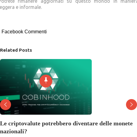
Potrete rimanere aggiornati su questo mondo in manier
leggera e informale.
bitcoin nazionale trump bitcoin nazionale trump bitcoi
nazionale trump
Facebook Commenti
Related Posts
Le criptovalute potrebbero diventare delle monete
nazionali?