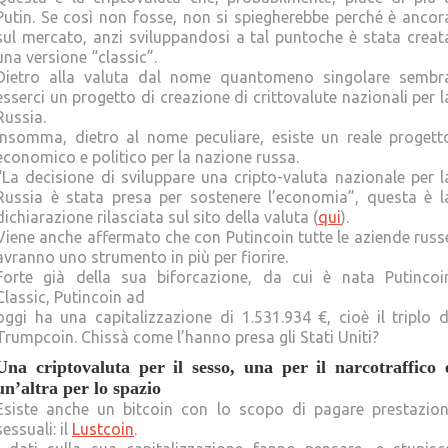
Putin. Se così non fosse, non si spiegherebbe perché è ancor
sul mercato, anzi sviluppandosi a tal puntoche è stata creat
una versione “classic”.
Dietro alla valuta dal nome quantomeno singolare sembr
esserci un progetto di creazione di crittovalute nazionali per l
Russia.
Insomma, dietro al nome peculiare, esiste un reale progett
economico e politico per la nazione russa.
“La decisione di sviluppare una cripto-valuta nazionale per l
Russia è stata presa per sostenere l’economia”, questa è l
dichiarazione rilasciata sul sito della valuta (
qui
).
Viene anche affermato che con Putincoin tutte le aziende russ
avranno uno strumento in più per fiorire.
Forte già della sua biforcazione, da cui è nata Putincoi
Classic, Putincoin ad
oggi ha una capitalizzazione di 1.531.934 €, cioè il triplo d
Trumpcoin. Chissà come l’hanno presa gli Stati Uniti?
Una criptovaluta per il sesso, una per il narcotraffico 
un’altra per lo spazio
bitcoin nazionale trump
Esiste anche un bitcoin con lo scopo di pagare prestazion
sessuali: il
Lustcoin
.