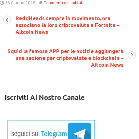
su
16 Giugno 2018
Commenti disabilitati
Le
criptovalute
ReddHeads sempre in movimento, ora
potrebbero
associano la loro criptovaluta a Fortnite –
diventare
delle
Altcoin News
monete
nazionali?
Squid la famosa APP per le notizie aggiungerà
una sezione per criptovalute e blockchain –
Altcoin News
Iscriviti Al Nostro Canale