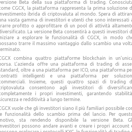
versione Beta della sua piattaforma di trading. Conosciut
come CGCX, la piattaforma rappresenta la prima soluzione d
investimento ibrida di criptovaluta al mondo. Spera di attirar
una vasta gamma di investitori e utenti che sono interessati 
trarre profitto o approfittare di un pool di attività altament
diversificato. La versione Beta consentirà a questi investitori d
iniziare a esplorare le funzionalità di CGCX, in modo ch
possano trarre il massimo vantaggio dallo scambio una volt
terminato.
CGCX combina quattro piattaforme blockchain in un’unic
borsa. L’azienda offre una piattaforma di trading di asse
standard, oltre a una piattaforma per ICO, una piattaforma pe
contratti intelligenti e una piattaforma per soluzion
commerciali. Insieme, questi quattro spazi di trading d
criptovaluta consentono agli investitori di diversificar
completamente i propri investimenti, garantendo stabilità
sicurezza e redditività a lungo termine.
CGCX vuole che gli investitori siano il più familiari possibile co
le funzionalità dello scambio prima del lancio. Per quest
motivo, sta rendendo disponibile la versione Beta. Gl
investitori possono andare avanti e creare i propri account 
possono esplorare i protocolli KYC, le funzionalità di trading 