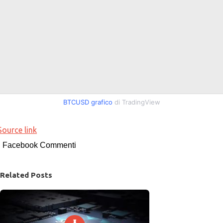
BTCUSD grafico
di TradingView
Source link
Facebook Commenti
Related Posts