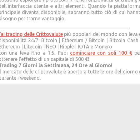
dell’interfaccia utente e altri elementi. Quando la piattaform
principale diventa disponibile, sapranno tutto ciò di cui hann
bisogno per trarne vantaggio.
——————————————————————————-
Fai trading delle Crittovalute
più popolari del mondo con leva 
disponibilità 24/7: Bitcoin | Ethereum / Bitcoin | Bitcoin Cash 
Ethereum | Litecoin | NEO | Ripple | IOTA e Monero
con una leva fino a 1:5. Puoi
cominciare con soli 100 €
pe
ottenere l’effetto di un capitale di 500 €!
Trading 7 Giorni la Settimana, 24 Ore al Giorno!
Il mercato delle criptovalute è aperto a tutte le ore del giorno 
durante i weekend.