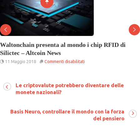
ain presenta al mondo i chip RFID di
Bitcoin
 – Altcoin News
conferm
su
o 2018
Commenti disabilitati
27 Lugl
Waltonchain
presenta
al
mondo
Le criptovalute potrebbero diventare delle
i
monete nazionali?
chip
RFID
di
Basis Neuro, controllare il mondo con la forza
Silictec
–
del pensiero
Altcoin
News