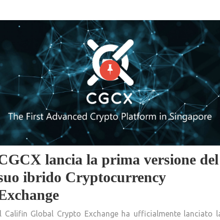
CGCX lancia la prima versione del
suo ibrido Cryptocurrency
Exchange
Il Califin Global Crypto Exchange ha ufficialmente lanciato l