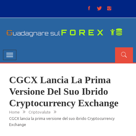
Skip
to
content
GUADAGNARE SUL FOREX
“Non litigate con il mercato, perché è come il tempo: anche
se non è sempre buono, ha sempre ragione”.
Toggle
navigation
CGCX Lancia La Prima
Versione Del Suo Ibrido
Cryptocurrency Exchange
Home
Criptovalute
CGCX lancia la prima versione del suo ibrido Cryptocurrency
Exchange