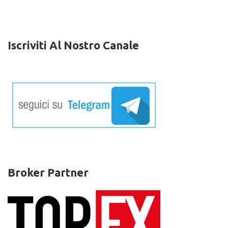
50
milioni
di
dollari
Iscriviti Al Nostro Canale
Broker Partner