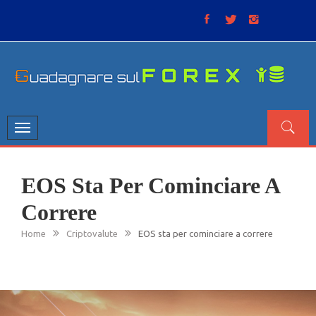
Skip
to
content
GUADAGNARE SUL FOREX
“Non litigate con il mercato, perché è come il tempo: anche
se non è sempre buono, ha sempre ragione”.
Toggle
navigation
EOS Sta Per Cominciare A
Correre
Home
Criptovalute
EOS sta per cominciare a correre