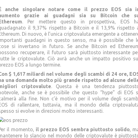
È anche singolare notare come il prezzo EOS sia i
aumento grazie ai guadagni sia su Bitcoin che s
Ethereum
. Per mettere questo in prospettiva, EOS h
guadagnato il 9,37% rispetto a Bitcoin e il 13,9% rispetto 
Ethereum. Di nuovo, è l’unica criptovaluta emergente a ottener
importanti guadagni in questo senso, ma è possibile che l
cose si invertano in futuro. Se anche Bitcoin ed Ethereu
possono recuperare, il futuro sarà piuttosto interessante pe
tutte le criptovalute. Ciò avrà anche un impatto positivo su
prezzo EOS a lungo termine.
Con $ 1,617 miliardi nel volume degli scambi di 24 ore, EO
ha una domanda molto più grande rispetto ad alcune dell
migliori criptovalute
. Questa è una tendenza piuttost
notevole, anche se è possibile che questo “hype” di EOS s
calmerà alla fine. Non c’è motivo per il volume degli scamb
EOS di rallentare, tuttavia, ma il mondo della criptovalut
spesso si evolve in direzioni molto interessanti.
Per il momento,
il prezzo EOS sembra piuttosto solido
, m
mantenere lo slancio nel mondo delle criptovalute è piuttost