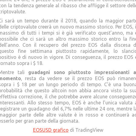
con la tendenza generale al ribasso che affligge il settore dell
criptovalute.
Ci sarà un tempo durante il 2018, quando la maggior part
delle criptovalute creerà un nuovo massimo storico. Per EOS, i
massimo di tutti i tempi si è già verificato quest’anno, ma 
possibile che ci sarà un altro massimo storico entro la fin
dell’anno. Con il recupero del prezzo EOS dalla discesa d
questo fine settimana piuttosto rapidamente, lo slanci
positivo è di nuovo in vigore. Di conseguenza, il prezzo EOS 
tornato sopra i $ 18.
Mentre tali
guadagni sono piuttosto impressionanti a
momento
, resta da vedere se il prezzo EOS può rimaner
sopra i $ 18 per un lungo periodo di tempo. C’è una buon
probabilità che questo altcoin non abbia ancora visto la su
effettiva correzione, il che potrebbe avere alcune conseguenz
interessanti. Allo stesso tempo, EOS è anche l’unica valuta 
registrare un guadagno del 6,7% nelle ultime 24 ore, mentre l
maggior parte delle altre valute è in rosso e continuerà a
esserlo per gran parte della giornata.
EOSUSD grafico
di TradingView