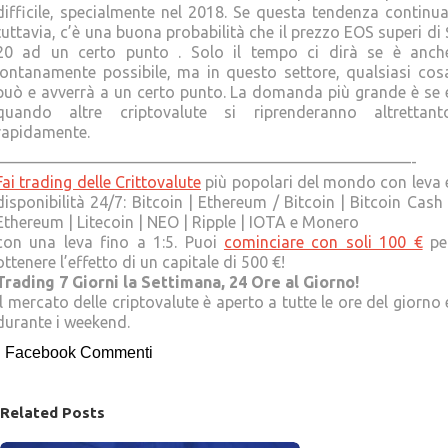
difficile, specialmente nel 2018. Se questa tendenza continua
tuttavia, c’è una buona probabilità che il prezzo EOS superi di 
20 ad un certo punto . Solo il tempo ci dirà se è anch
lontanamente possibile, ma in questo settore, qualsiasi cos
può e avverrà a un certo punto. La domanda più grande è se 
quando altre criptovalute si riprenderanno altrettant
rapidamente.
——————————————————————————-
Fai trading delle Crittovalute
più popolari del mondo con leva 
disponibilità 24/7: Bitcoin | Ethereum / Bitcoin | Bitcoin Cash 
Ethereum | Litecoin | NEO | Ripple | IOTA e Monero
con una leva fino a 1:5. Puoi
cominciare con soli 100 €
pe
ottenere l’effetto di un capitale di 500 €!
Trading 7 Giorni la Settimana, 24 Ore al Giorno!
Il mercato delle criptovalute è aperto a tutte le ore del giorno 
durante i weekend.
Facebook Commenti
Related Posts