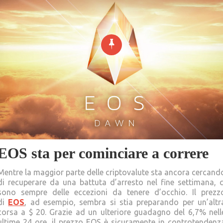
EOS sta per cominciare a correre
Mentre la maggior parte delle criptovalute sta ancora cercand
di recuperare da una battuta d’arresto nel fine settimana, c
sono sempre delle eccezioni da tenere d’occhio. Il prezz
di
EOS
, ad esempio, sembra si stia preparando per un’altr
corsa a $ 20. Grazie ad un ulteriore guadagno del 6,7% nell
ultime 24 ore, il prezzo EOS è sicuramente in controtendenz